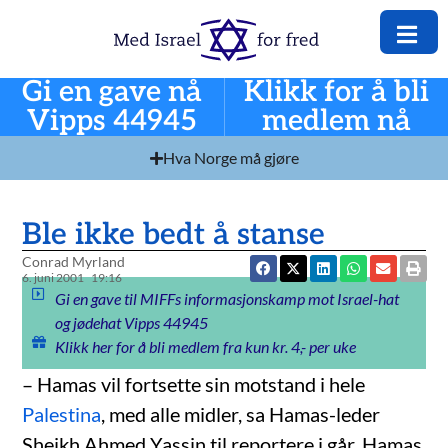
Gi en gave nå
Klikk for å bli
Vipps 44945
medlem nå
Hva Norge må gjøre
Ble ikke bedt å stanse
Conrad Myrland
6. juni 2001
19:16
Gi en gave til MIFFs informasjonskamp mot Israel-hat
og jødehat Vipps 44945
Klikk her for å bli medlem fra kun kr. 4,- per uke
– Hamas vil fortsette sin motstand i hele
Palestina
, med alle midler, sa Hamas-leder
Sheikh Ahmed Yassin til reportere i går. Hamas