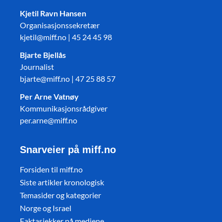
Kjetil Ravn Hansen
Organisasjonssekretær
kjetil@miff.no | 45 24 45 98
Bjarte Bjellås
Journalist
bjarte@miff.no | 47 25 88 57
Per Arne Vatnøy
Kommunikasjonsrådgiver
per.arne@miff.no
Snarveier på miff.no
Forsiden til miff.no
Siste artikler kronologisk
Temasider og kategorier
Norge og Israel
Faktasjekker på mediene