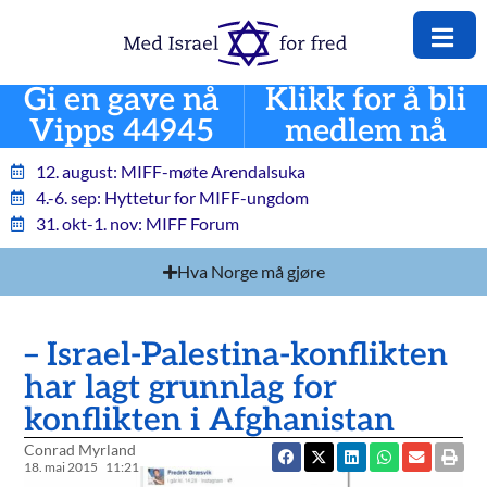
Gi en gave nå
Klikk for å bli
Vipps 44945
medlem nå
12. august: MIFF-møte Arendalsuka
4.-6. sep: Hyttetur for MIFF-ungdom
31. okt-1. nov: MIFF Forum
Hva Norge må gjøre
– Israel-Palestina-konflikten
har lagt grunnlag for
konflikten i Afghanistan
Conrad Myrland
18. mai 2015
11:21