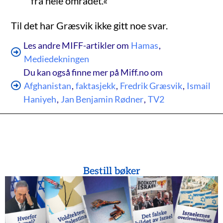
fra hele området.
«
Til det har Græsvik ikke gitt noe svar.
Les andre MIFF-artikler om
Hamas
,
Mediedekningen
Du kan også finne mer på Miff.no om
Afghanistan
,
faktasjekk
,
Fredrik Græsvik
,
Ismail
Haniyeh
,
Jan Benjamin Rødner
,
TV2
Bestill bøker