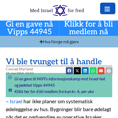
Gi en gave nå
Klikk for å bli
Vipps 44945
medlem nå
Hva Norge må gjøre
Vi ble tvunget til å handle
Conrad Myrland
19. mai 2004
02:53
Gi en gave til MIFFs informasjonskamp mot Israel-hat
og jødehat Vipps 44945
Klikk her for å bli medlem fra kun kr. 4,- per uke
–
Israel
har ikke planer om systematisk
ødeleggelse av hus. Bygninger blir bare ødelagt
når det er nødvendige av operative årsaker,