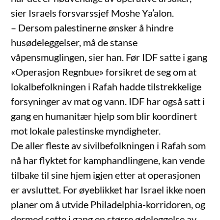
sier Israels forsvarssjef Moshe Ya’alon.
– Dersom palestinerne ønsker å hindre
husødeleggelser, må de stanse
våpensmuglingen, sier han. Før IDF satte i gang
«Operasjon Regnbue» forsikret de seg om at
lokalbefolkningen i Rafah hadde tilstrekkelige
forsyninger av mat og vann. IDF har også satt i
gang en humanitær hjelp som blir koordinert
mot lokale palestinske myndigheter.
De aller fleste av sivilbefolkningen i Rafah som
nå har flyktet for kamphandlingene, kan vende
tilbake til sine hjem igjen etter at operasjonen
er avsluttet. For øyeblikket har Israel ikke noen
planer om å utvide Philadelphia-korridoren, og
dermed sette i gang en større ødeleggelse av