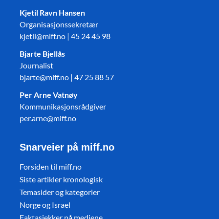
Kjetil Ravn Hansen
Organisasjonssekretær
kjetil@miff.no | 45 24 45 98
Bjarte Bjellås
Journalist
bjarte@miff.no | 47 25 88 57
Per Arne Vatnøy
Kommunikasjonsrådgiver
per.arne@miff.no
Snarveier på miff.no
Forsiden til miff.no
Siste artikler kronologisk
Temasider og kategorier
Norge og Israel
Faktasjekker på mediene