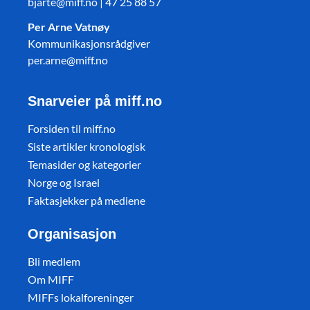
bjarte@miff.no | 47 25 88 57
Per Arne Vatnøy
Kommunikasjonsrådgiver
per.arne@miff.no
Snarveier på miff.no
Forsiden til miff.no
Siste artikler kronologisk
Temasider og kategorier
Norge og Israel
Faktasjekker på mediene
Organisasjon
Bli medlem
Om MIFF
MIFFs lokalforeninger