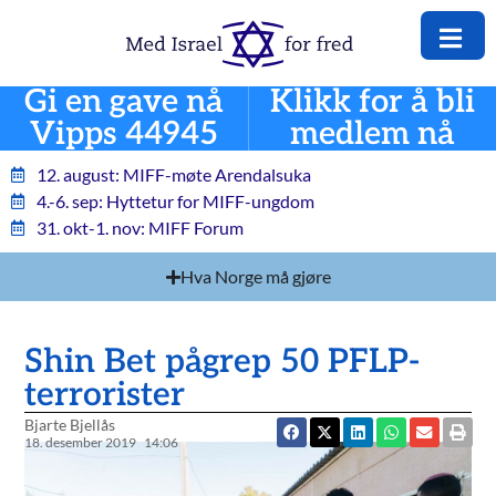
Gi en gave nå
Klikk for å bli
Vipps 44945
medlem nå
12. august: MIFF-møte Arendalsuka
4.-6. sep: Hyttetur for MIFF-ungdom
31. okt-1. nov: MIFF Forum
Hva Norge må gjøre
Shin Bet pågrep 50 PFLP-
terrorister
Bjarte Bjellås
18. desember 2019
14:06