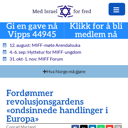
Gi en gave nå
Klikk for å bli
Vipps 44945
medlem nå
12. august: MIFF-møte Arendalsuka
4.-6. sep: Hyttetur for MIFF-ungdom
31. okt-1. nov: MIFF Forum
Hva Norge må gjøre
Fordømmer
revolusjonsgardens
«ondsinnede handlinger i
Europa»
Conrad Myrland