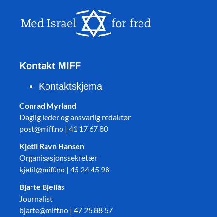
Kontakt MIFF
Kontaktskjema
Conrad Myrland
Daglig leder og ansvarlig redaktør
post@miff.no | 41 17 67 80
Kjetil Ravn Hansen
Organisasjonssekretær
kjetil@miff.no | 45 24 45 98
Bjarte Bjellås
Journalist
bjarte@miff.no | 47 25 88 57