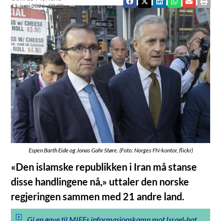
11. juni 2026
08:28
Espen Barth Eide og Jonas Gahr Støre. (Foto: Norges FN-kontor, flickr)
«Den islamske republikken i Iran må stanse
disse handlingene nå,» uttaler den norske
regjeringen sammen med 21 andre land.
Gi en gave til MIFFs informasjonskamp mot Israel-hat