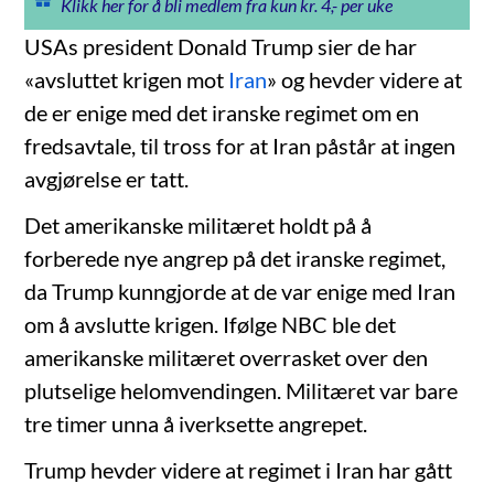
Klikk her for å bli medlem fra kun kr. 4,- per uke
USAs president Donald Trump sier de har
«avsluttet krigen mot
Iran
» og hevder videre at
de er enige med det iranske regimet om en
fredsavtale, til tross for at Iran påstår at ingen
avgjørelse er tatt.
Det amerikanske militæret holdt på å
forberede nye angrep på det iranske regimet,
da Trump kunngjorde at de var enige med Iran
om å avslutte krigen. Ifølge NBC ble det
amerikanske militæret overrasket over den
plutselige helomvendingen. Militæret var bare
tre timer unna å iverksette angrepet.
Trump hevder videre at regimet i Iran har gått