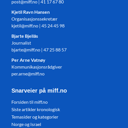
post@miff.no | 41 17 67 80
Kjetil Ravn Hansen
Organisasjonssekretær
kjetil@miff.no | 45 24 45 98
Bjarte Bjellås
Journalist
bjarte@miff.no | 47 25 88 57
Per Arne Vatnøy
Kommunikasjonsrådgiver
per.arne@miff.no
Snarveier på miff.no
Forsiden til miff.no
Siste artikler kronologisk
Temasider og kategorier
Norge og Israel