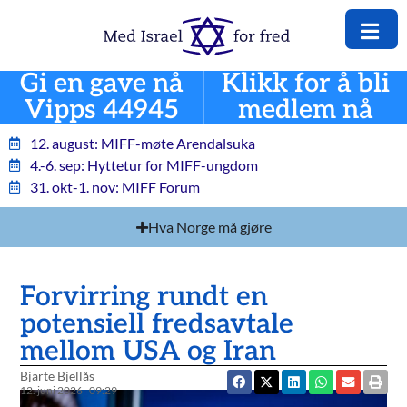
Gi en gave nå
Klikk for å bli
Vipps 44945
medlem nå
12. august: MIFF-møte Arendalsuka
4.-6. sep: Hyttetur for MIFF-ungdom
31. okt-1. nov: MIFF Forum
Hva Norge må gjøre
Forvirring rundt en
potensiell fredsavtale
mellom USA og Iran
Bjarte Bjellås
12. juni 2026
09:29