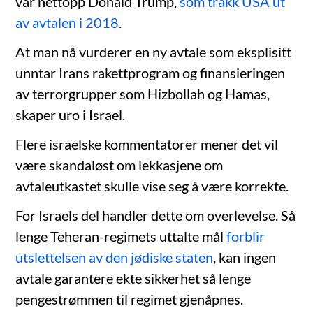
var nettopp Donald Trump,
som trakk USA ut
av avtalen i 2018
.
At man nå vurderer en ny avtale som eksplisitt
unntar Irans rakettprogram og finansieringen
av terrorgrupper som Hizbollah og Hamas,
skaper uro i Israel.
Flere israelske kommentatorer mener det vil
være skandaløst om lekkasjene om
avtaleutkastet skulle vise seg å være korrekte.
For Israels del handler dette om overlevelse. Så
lenge Teheran-regimets uttalte mål
forblir
utslettelsen av den jødiske staten
, kan ingen
avtale garantere ekte sikkerhet så lenge
pengestrømmen til regimet gjenåpnes.