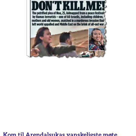
Kom til Arendalsukas vanskeligste møte