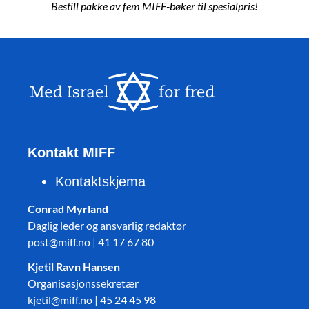
Bestill pakke av fem MIFF-bøker til spesialpris!
Kontakt MIFF
Kontaktskjema
Conrad Myrland
Daglig leder og ansvarlig redaktør
post@miff.no | 41 17 67 80
Kjetil Ravn Hansen
Organisasjonssekretær
kjetil@miff.no | 45 24 45 98