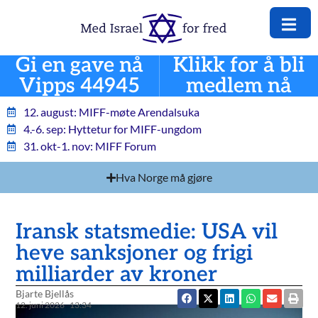
Gi en gave nå
Klikk for å bli
Vipps 44945
medlem nå
12. august: MIFF-møte Arendalsuka
4.-6. sep: Hyttetur for MIFF-ungdom
31. okt-1. nov: MIFF Forum
Hva Norge må gjøre
Iransk statsmedie: USA vil
heve sanksjoner og frigi
milliarder av kroner
Bjarte Bjellås
12. juni 2026
13:34