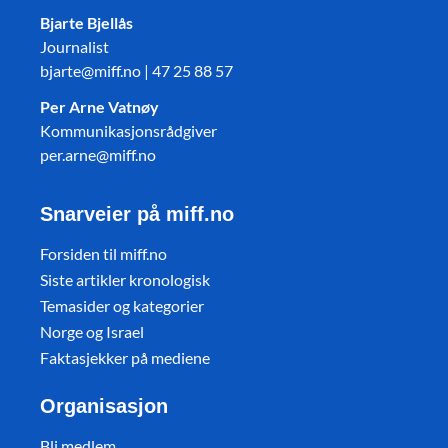
Bjarte Bjellås
Journalist
bjarte@miff.no | 47 25 88 57
Per Arne Vatnøy
Kommunikasjonsrådgiver
per.arne@miff.no
Snarveier på miff.no
Forsiden til miff.no
Siste artikler kronologisk
Temasider og kategorier
Norge og Israel
Faktasjekker på mediene
Organisasjon
Bli medlem