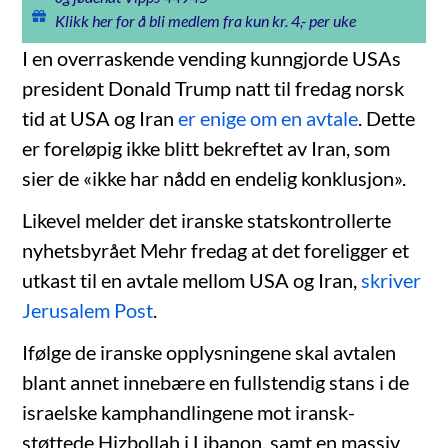
Klikk her for å bli medlem fra kun kr. 4,- per uke
I en overraskende vending kunngjorde USAs
president Donald Trump natt til fredag norsk
tid at USA og Iran
er enige om en avtale
. Dette
er foreløpig ikke blitt bekreftet av Iran, som
sier de «ikke har nådd en endelig konklusjon».
Likevel melder det iranske statskontrollerte
nyhetsbyrået Mehr fredag at det foreligger et
utkast til en avtale mellom USA og Iran,
skriver
Jerusalem Post
.
Ifølge de iranske opplysningene skal avtalen
blant annet innebære en fullstendig stans i de
israelske kamphandlingene mot iransk-
støttede Hizbollah i Libanon, samt en massiv