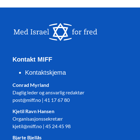
Kontakt MIFF
Kontaktskjema
Conrad Myrland
Daglig leder og ansvarlig redaktør
post@miff.no | 41 17 67 80
Kjetil Ravn Hansen
Organisasjonssekretær
kjetil@miff.no | 45 24 45 98
Bjarte Bjellås