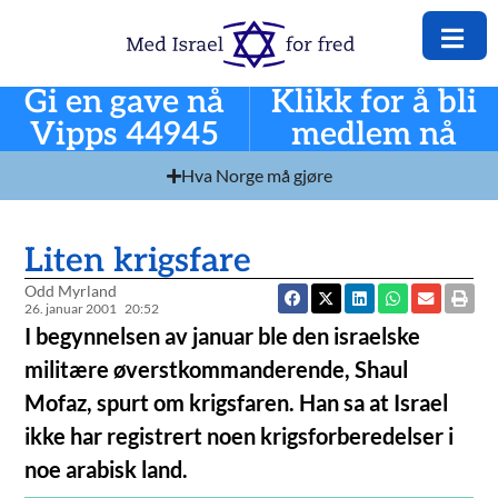
Gi en gave nå
Klikk for å bli
Vipps 44945
medlem nå
Hva Norge må gjøre
Liten krigsfare
Odd Myrland
26. januar 2001
20:52
I begynnelsen av januar ble den israelske
militære øverstkommanderende, Shaul
Mofaz, spurt om krigsfaren. Han sa at Israel
ikke har registrert noen krigsforberedelser i
noe arabisk land.