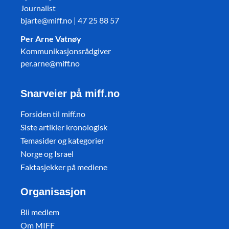
Journalist
bjarte@miff.no | 47 25 88 57
Per Arne Vatnøy
Kommunikasjonsrådgiver
per.arne@miff.no
Snarveier på miff.no
Forsiden til miff.no
Siste artikler kronologisk
Temasider og kategorier
Norge og Israel
Faktasjekker på mediene
Organisasjon
Bli medlem
Om MIFF