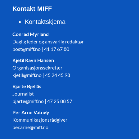
Kontakt MIFF
Kontaktskjema
Conrad Myrland
Daglig leder og ansvarlig redaktør
post@miff.no | 41 17 67 80
Kjetil Ravn Hansen
Organisasjonssekretær
kjetil@miff.no | 45 24 45 98
Bjarte Bjellås
Journalist
bjarte@miff.no | 47 25 88 57
Per Arne Vatnøy
Kommunikasjonsrådgiver
per.arne@miff.no