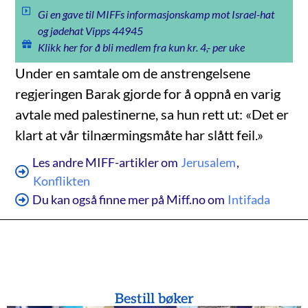
Gi en gave til MIFFs informasjonskamp mot Israel-hat
og jødehat Vipps 44945
Klikk her for å bli medlem fra kun kr. 4,- per uke
Under en samtale om de anstrengelsene
regjeringen Barak gjorde for å oppnå en varig
avtale med palestinerne, sa hun rett ut: «Det er
klart at vår tilnærmingsmåte har slått feil.»
Les andre MIFF-artikler om
Jerusalem
,
Konflikten
Du kan også finne mer på Miff.no om
Intifada
Bestill bøker