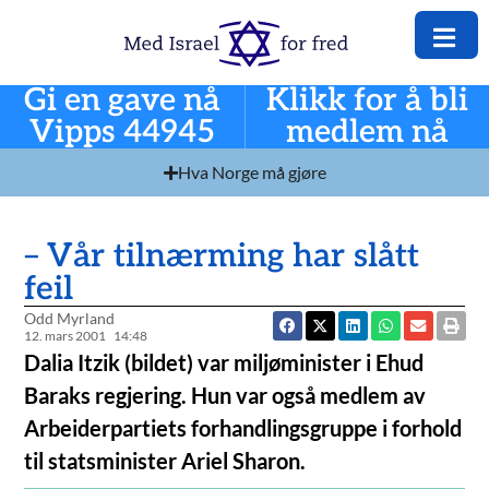
Gi en gave nå
Klikk for å bli
Vipps 44945
medlem nå
Hva Norge må gjøre
– Vår tilnærming har slått
feil
Odd Myrland
12. mars 2001
14:48
Dalia Itzik (bildet) var miljøminister i Ehud
Baraks regjering. Hun var også medlem av
Arbeiderpartiets forhandlingsgruppe i forhold
til statsminister Ariel Sharon.