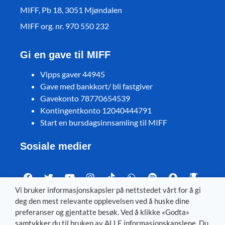
MIFF, Pb 18, 3051 Mjøndalen
MIFF org. nr. 970 550 232
Gi en gave til MIFF
Vipps gaver 44945
Gave med bankkort/ bli fastgiver
Gavekonto 78770654539
Kontingentkonto 12040444791
Start en bursdagsinnsamling til MIFF
Sosiale medier
Vi bruker informasjonskapsler på nettstedet vårt for å gi
deg den mest relevante opplevelsen ved å huske dine
Visit MIFF in other languages
preferanser og gjentatte besøk. Ved å klikke «Godta»
samtykker du til bruken av ALLE informasjonskapslene. Du