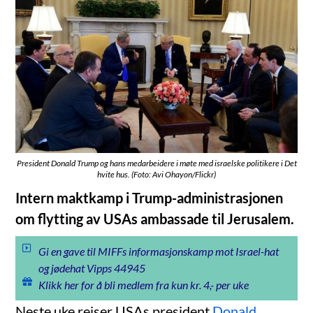
President Donald Trump og hans medarbeidere i møte med israelske politikere i Det
hvite hus. (Foto: Avi Ohayon/Flickr)
Intern maktkamp i Trump-administrasjonen
om flytting av USAs ambassade til Jerusalem.
Gi en gave til MIFFs informasjonskamp mot Israel-hat
og jødehat Vipps 44945
Klikk her for å bli medlem fra kun kr. 4,- per uke
Neste uke reiser USAs president
Donald