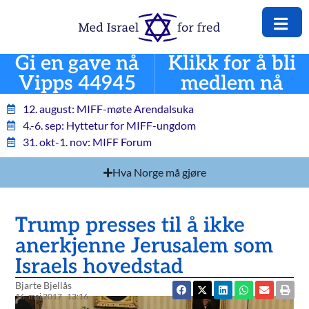
Gi en gave nå
Klikk for å bli
Vipps 44945
medlem nå
12. august: MIFF-møte Arendalsuka
4.-6. sep: Hyttetur for MIFF-ungdom
31. okt-1. nov: MIFF Forum
Hva Norge må gjøre
Trump presses til å ikke
anerkjenne Jerusalem som
Israels hovedstad
Bjarte Bjellås
16. mai 2017
13:16