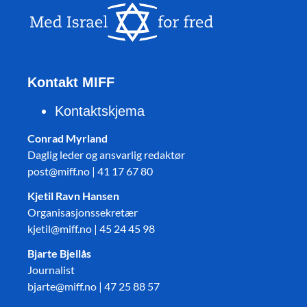
Kontakt MIFF
Kontaktskjema
Conrad Myrland
Daglig leder og ansvarlig redaktør
post@miff.no | 41 17 67 80
Kjetil Ravn Hansen
Organisasjonssekretær
kjetil@miff.no | 45 24 45 98
Bjarte Bjellås
Journalist
bjarte@miff.no | 47 25 88 57