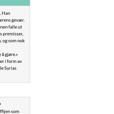
4. Han
perens gevær.
nen falle ut
ts premisser,
n, og som nok
 å gjøre.»
er i form av
le Syrias
9
ffijen som