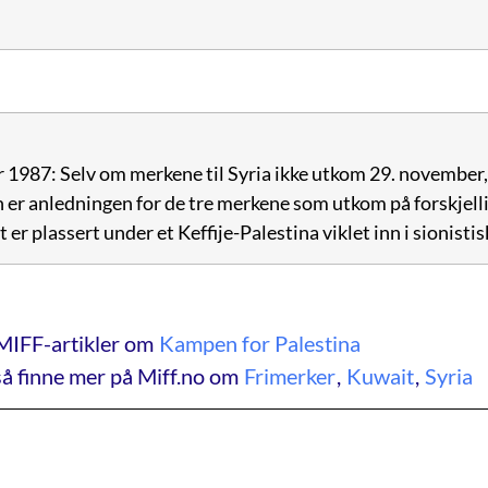
1987: Selv om merkene til Syria ikke utkom 29. november, s
 er anledningen for de tre merkene som utkom på forskjell
r plassert under et Keffije-Palestina viklet inn i sionistis
MIFF-artikler om
Kampen for Palestina
å finne mer på Miff.no om
Frimerker
,
Kuwait
,
Syria