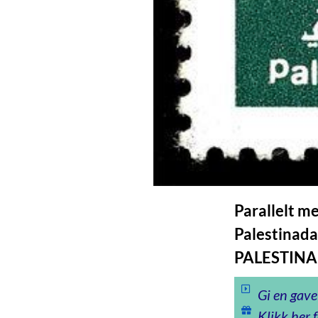
Parallelt m
Palestinad
PALESTINA
Gi en gave
Klikk her f