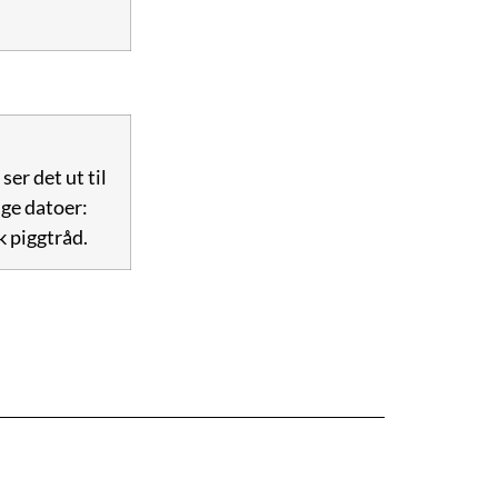
er det ut til
ige datoer:
k piggtråd.