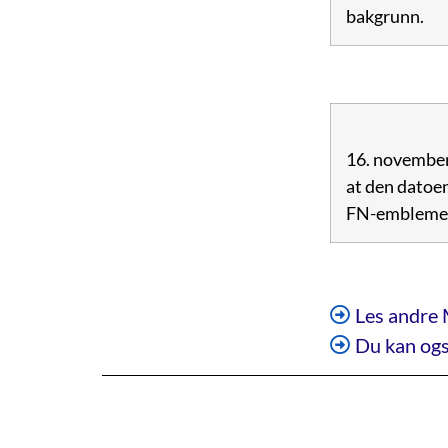
bakgrunn.
16. november 
at den datoen
FN-emblemet e
Les andre 
Du kan ogs