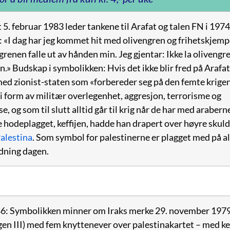
 5. februar 1983 leder tankene til Arafat og talen FN i 197
k: «I dag har jeg kommet hit med olivengren og frihetskjem
ngrenen falle ut av hånden min. Jeg gjentar: Ikke la olivengre
.» Budskap i symbolikken: Hvis det ikke blir fred på Arafa
 med zionist-staten som «forbereder seg på den femte krige
 i form av militær overlegenhet, aggresjon, terrorisme og
, og som til slutt alltid går til krig når de har med araberne
 hodeplagget, keffijen, hadde han drapert over høyre skuld
alestina
. Som symbol for palestinerne er plagget med på al
edning dagen.
86: Symbolikken minner om Iraks merke 29. november 197
en III) med fem knyttenever over palestinakartet – med ke