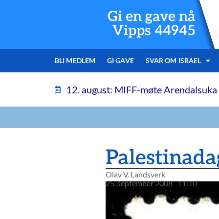
Gi en gave nå
Vipps 44945
BLI MEDLEM
GI GAVE
SVAR OM ISRAEL
12. august: MIFF-møte Arendalsuka
Palestinada
Olav V. Landsverk
25. september 2008
11:10