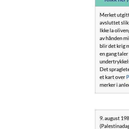
Merket utgitt
avsluttet sli
Ikke la olive
av hånden min
blir det krig
en gang taler
undertrykkelse
Det spraglete
et kart over
P
merker i anl
9. august 19
(Palestinadag