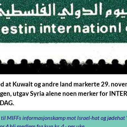
ed at Kuwait og andre land markerte 29. nov
agen, utgav Syria alene noen merker for IN
DAG.
 til MIFFs informasjonskamp mot Israel-hat og jødeha
or å bli medlem fra kun kr. 4,- per uke