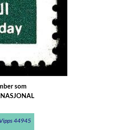
ember som
TERNASJONAL
t Vipps 44945