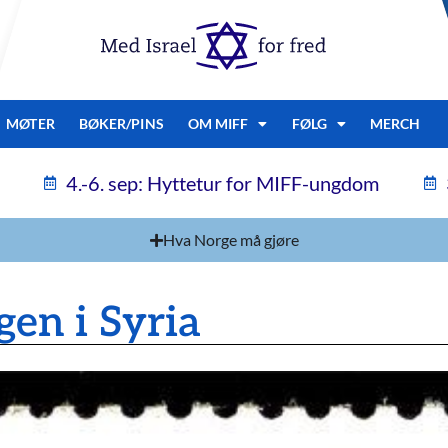
MØTER
BØKER/PINS
OM MIFF
FØLG
MERCH
4.-6. sep: Hyttetur for MIFF-ungdom
Hva Norge må gjøre
gen i Syria