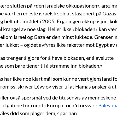
være slutten på «den israelske okkupasjonen», argum
ke vært en eneste israelsk soldat stasjonert på Gazas
g helt ut området i 2005. Ergo ingen okkupasjon, kol
ial krangel av noe slag. Heller ikke «blokaden» kan væ
ellom Israel og Gaza er den minst lukkede. Grensen
er lukket – og det avfyres ikke raketter mot Egypt av
s trenger å gjøre for å heve blokaden, er å avslutte
e som bare tjener til å stramme inn blokaden.»
s har ikke noe klart mål som kunne vært gjenstand fo
omiss, skriver Lévy og viser til at Hamas ønsker å uts
tiller også spørsmål ved de titusenvis av menneskene
 til gatene for rundt i Europa for «å forsvare
Palestin
iviles død som plager dem, spør han.