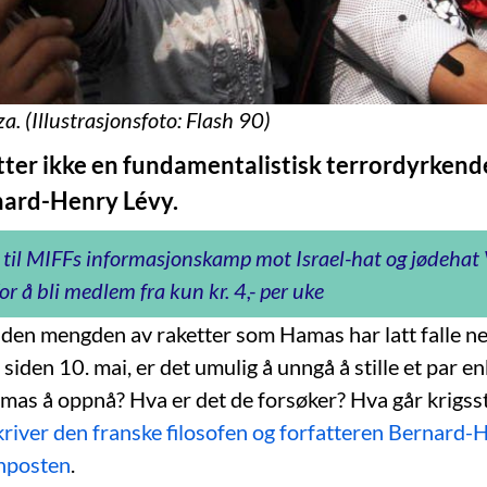
. (Illustrasjonsfoto: Flash 90)
tter ikke en fundamentalistisk terrordyrkende
nard-Henry Lévy.
 til MIFFs informasjonskamp mot Israel-hat og jødeha
or å bli medlem fra kun kr. 4,- per uke
den mengden av raketter som Hamas har latt falle n
 siden 10. mai, er det umulig å unngå å stille et par e
as å oppnå? Hva er det de forsøker? Hva går krigss
kriver den franske filosofen og forfatteren Bernard-H
enposten
.