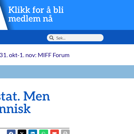
Klikk for å bli
medlem nå
31. okt-1. nov: MIFF Forum
stat. Men
annisk