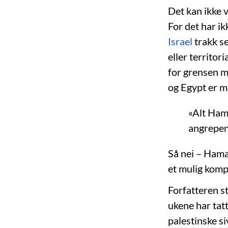
Det kan ikke 
For det har ik
Israel
trakk se
eller territor
for grensen m
og Egypt er m
«Alt Hama
angrepen
Så nei – Hama
et mulig kompr
Forfatteren s
ukene har tatt
palestinske s