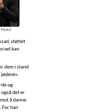
 Flickr)
ssad, støttet
Israel kan
er dem i stand
r jødene».
urde og
 også det er
g mot å danne
d. For han