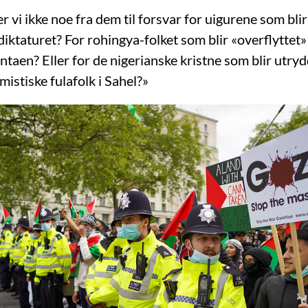
 vi ikke noe fra dem til forsvar for uigurene som bli
diktaturet? For rohingya-folket som blir «overflyttet»
ntaen? Eller for de nigerianske kristne som blir utry
istiske fulafolk i Sahel?»