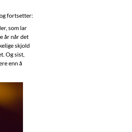
og fortsetter:
er, som lar
e år når det
kelige skjold
t. Og sist,
tere enn å