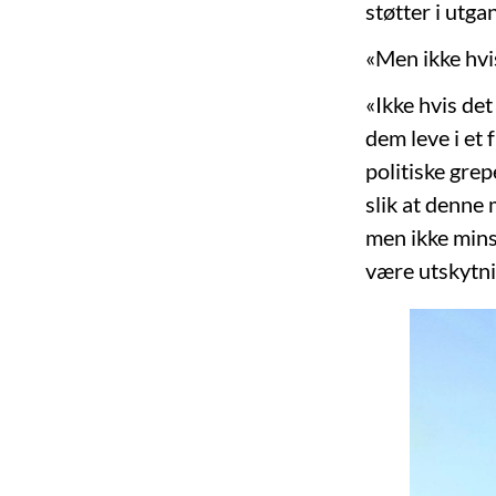
støtter i utga
«Men ikke hvis
«Ikke hvis det
dem leve i et 
politiske grep
slik at denne 
men ikke minst
være utskytni