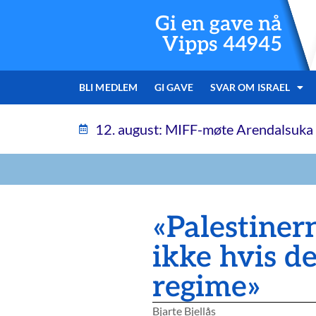
Gi en gave nå
Vipps 44945
BLI MEDLEM
GI GAVE
SVAR OM ISRAEL
12. august: MIFF-møte Arendalsuka
«Palestinern
ikke hvis de
regime»
Bjarte Bjellås