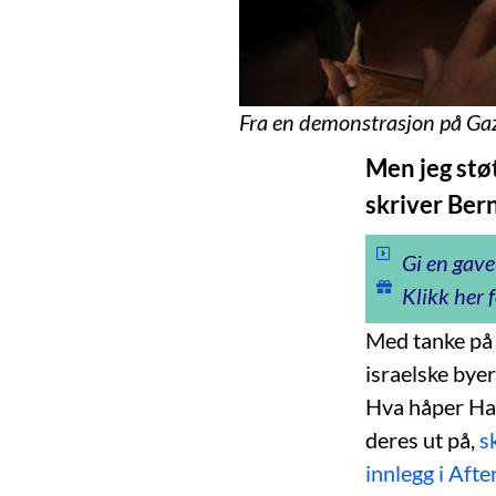
Fra en demonstrasjon på Gaza
Men jeg stø
skriver Ber
Gi en gave
Klikk her f
Med tanke på 
israelske byer
Hva håper Ham
deres ut på,
s
innlegg i Aft