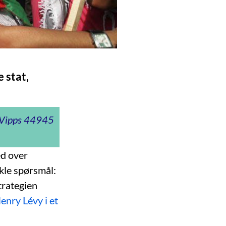
 stat,
t Vipps 44945
ed over
nkle spørsmål:
trategien
enry Lévy i et