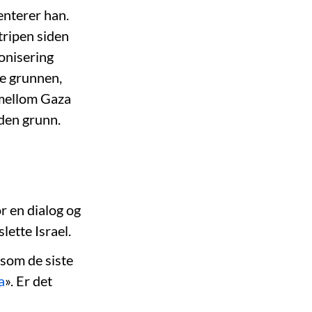
enterer han.
tripen siden
onisering
re grunnen,
 mellom Gaza
 den grunn.
r en dialog og
lette Israel.
 som de siste
a
». Er det