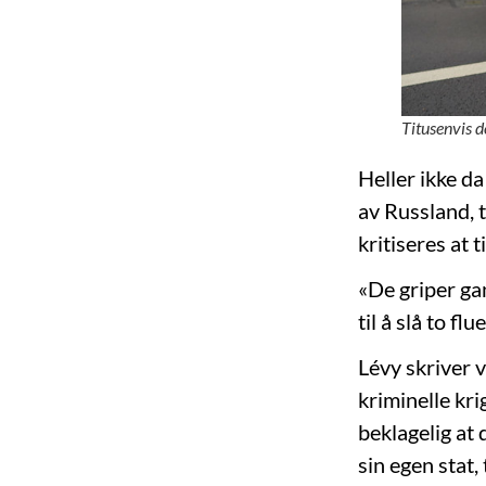
Titusenvis d
Heller ikke da
av Russland, t
kritiseres at 
«De griper ga
til å slå to f
Lévy skriver v
kriminelle kri
beklagelig at 
sin egen stat,