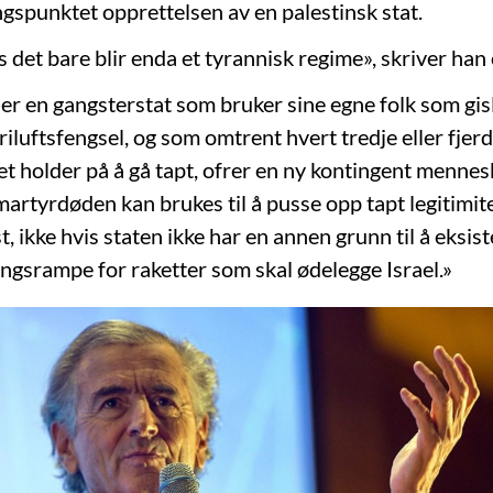
ngspunktet opprettelsen av en palestinsk stat.
 det bare blir enda et tyrannisk regime», skriver han 
 er en gangsterstat som bruker sine egne folk som gisl
friluftsfengsel, og som omtrent hvert tredje eller fjerd
et holder på å gå tapt, ofrer en ny kontingent mennes
martyrdøden kan brukes til å pusse opp tapt legitimite
, ikke hvis staten ikke har en annen grunn til å eksis
ngsrampe for raketter som skal ødelegge Israel.»