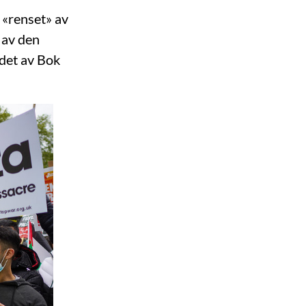
r «renset» av
 av den
ddet av Bok