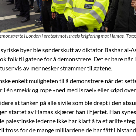
emonstrerte i London i protest mot Israels krigføring mot Hamas. (Foto:
 syriske byer ble sønderskutt av diktator Bashar al-A
ok folk til gatene for å demonstrere. Det er bare når 
titusenvis av mennesker strømmer til gatene.
nske enkelt muligheten til å demonstrere når det sett
luer i én smekk og rope «ned med Israel» eller «død ove
idere at tanken på alle sivile som ble drept i den abs
gen startet av Hamas skjærer han i hjertet. Han synes
de palestinske lederne ikke har klart å ta et ørlite ste
 til tross for de mange milliardene de har fått i bistan