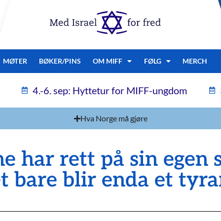
MØTER
BØKER/PINS
OM MIFF
FØLG
MERCH
4.-6. sep: Hyttetur for MIFF-ungdom
Hva Norge må gjøre
e har rett på sin egen 
t bare blir enda et tyr