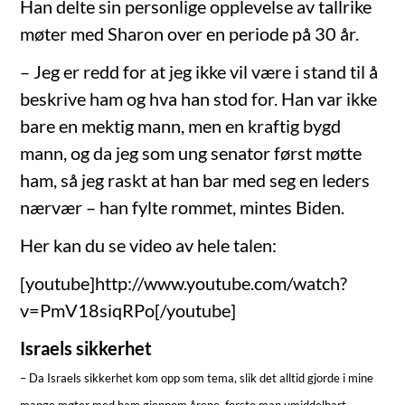
Han delte sin personlige opplevelse av tallrike
møter med Sharon over en periode på 30 år.
– Jeg er redd for at jeg ikke vil være i stand til å
beskrive ham og hva han stod for. Han var ikke
bare en mektig mann, men en kraftig bygd
mann, og da jeg som ung senator først møtte
ham, så jeg raskt at han bar med seg en leders
nærvær – han fylte rommet, mintes Biden.
Her kan du se video av hele talen:
[youtube]http://www.youtube.com/watch?
v=PmV18siqRPo[/youtube]
Israels sikkerhet
– Da Israels sikkerhet kom opp som tema, slik det alltid gjorde i mine
mange møter med ham gjennom årene, forsto man umiddelbart