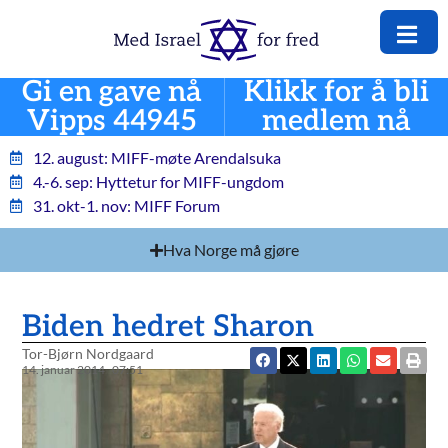
Gi en gave nå
Klikk for å bli
Vipps 44945
medlem nå
12. august: MIFF-møte Arendalsuka
4.-6. sep: Hyttetur for MIFF-ungdom
31. okt-1. nov: MIFF Forum
Hva Norge må gjøre
Biden hedret Sharon
Tor-Bjørn Nordgaard
14. januar 2014
07:51