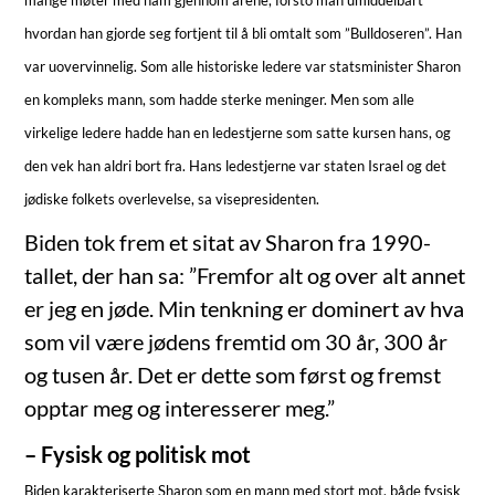
hvordan han gjorde seg fortjent til å bli omtalt som ”Bulldoseren”. Han
var uovervinnelig. Som alle historiske ledere var statsminister Sharon
en kompleks mann, som hadde sterke meninger. Men som alle
virkelige ledere hadde han en ledestjerne som satte kursen hans, og
den vek han aldri bort fra. Hans ledestjerne var staten Israel og det
jødiske folkets overlevelse, sa visepresidenten.
Biden tok frem et sitat av Sharon fra 1990-
tallet, der han sa: ”Fremfor alt og over alt annet
er jeg en jøde. Min tenkning er dominert av hva
som vil være jødens fremtid om 30 år, 300 år
og tusen år. Det er dette som først og fremst
opptar meg og interesserer meg.”
– Fysisk og politisk mot
Biden karakteriserte Sharon som en mann med stort mot, både fysisk