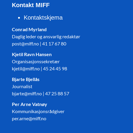
Kontakt MIFF
Kontaktskjema
Conrad Myrland
Daglig leder og ansvarlig redaktør
post@miff.no | 41 17 67 80
Kjetil Ravn Hansen
Organisasjonssekretær
kjetil@miff.no | 45 24 45 98
Bjarte Bjellås
Journalist
bjarte@miff.no | 47 25 88 57
Per Arne Vatnøy
Kommunikasjonsrådgiver
per.arne@miff.no