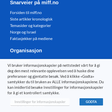
Snarveier på miff.no
Forsiden til miff.no
Siste artikler kronologisk
Temasider og kategorier
Norge og Israel
Faktasjekker på mediene
Organisasjon
Bli medlem
Vi bruker informasjonskapsler på nettstedet vårt for å gi
Om MIFF
deg den mest relevante opplevelsen ved å huske dine
MIFFs lokalforeninger
preferanser og gjentatte besøk. Ved å klikke «Godta»
MIFFs formål og vedtekter
samtykker du til bruken av ALLE informasjonskapslene. Du
Ressursside for medlemmer
kan imidlertid besøke Innstillinger for informasjonskapsler
Personvernerklæring
for å gi et kontrollert samtykke.
Innstillinger for informasjonskapsler
GODTA
MIFFs adresse