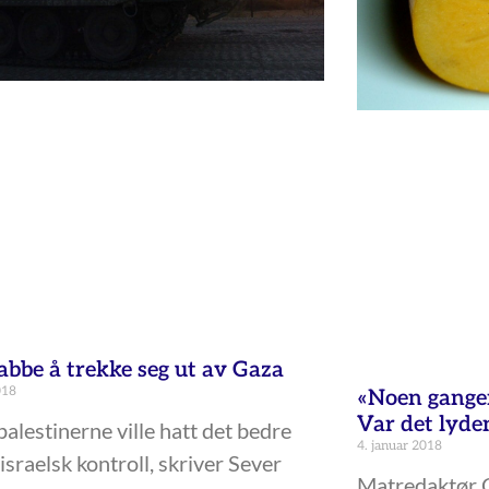
tabbe å trekke seg ut av Gaza
018
«Noen ganger
Var det lyden
alestinerne ville hatt det bedre
4. januar 2018
israelsk kontroll, skriver Sever
Matredaktør C