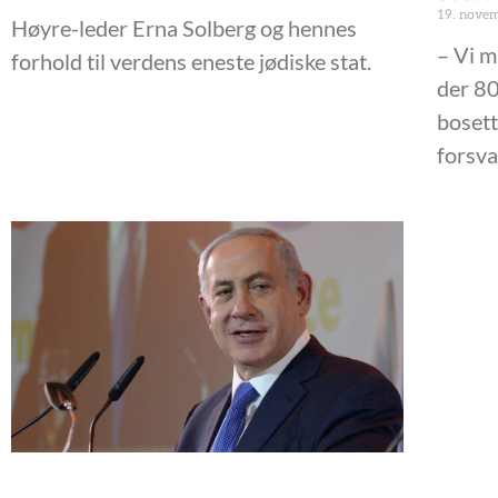
19. nove
Høyre-leder Erna Solberg og hennes
– Vi m
forhold til verdens eneste jødiske stat.
der 80
bosette
forsva