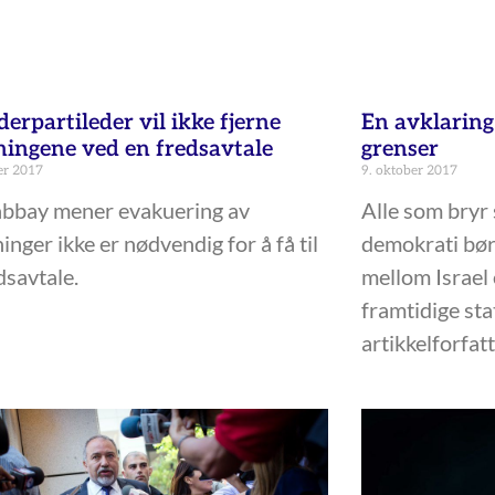
erpartileder vil ikke fjerne
En avklaring
ningene ved en fredsavtale
grenser
er 2017
9. oktober 2017
abbay mener evakuering av
Alle som bryr 
inger ikke er nødvendig for å få til
demokrati bør 
dsavtale.
mellom Israel
framtidige sta
artikkelforfat