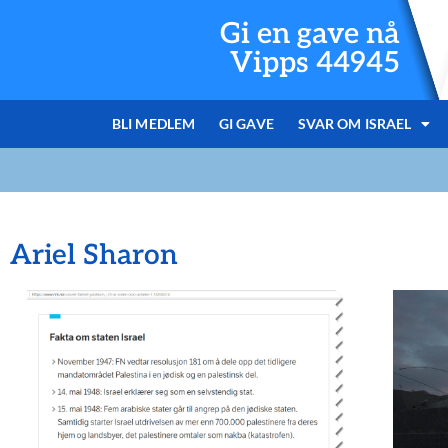
Gi en gave nå
Vipps 44945
BLI MEDLEM
GI GAVE
SVAR OM ISRAEL
Ariel Sharon