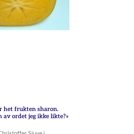
 het frukten sharon.
 av ordet jeg ikke likte?»
hristoffer Sjuve i