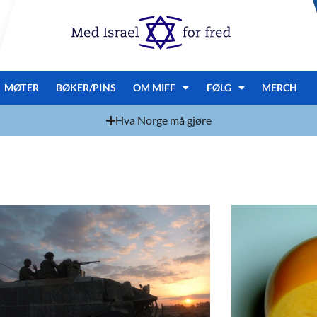
MØTER
BØKER/PINS
OM MIFF
FØLG
MERCH
Hva Norge må gjøre