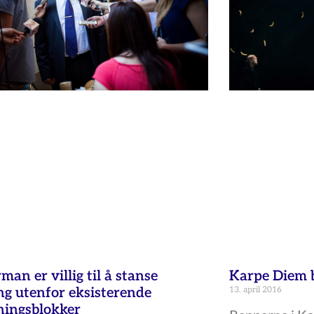
man er villig til å stanse
Karpe Diem b
ng utenfor eksisterende
13. april 2016
ningsblokker