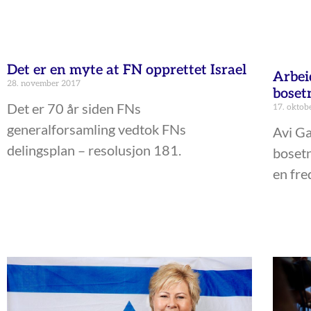
Det er en myte at FN opprettet Israel
Arbeid
28. november 2017
boset
Det er 70 år siden FNs
17. oktob
generalforsamling vedtok FNs
Avi G
delingsplan – resolusjon 181.
bosetn
en fre