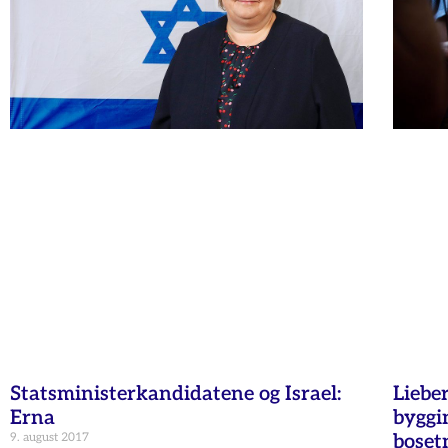
Statsministerkandidatene og Israel:
Lieber
Erna
byggi
9. august 2017
boset