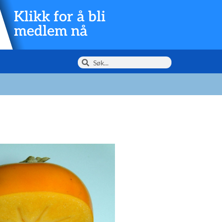
Klikk for å bli
medlem nå