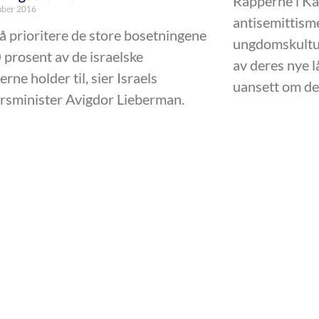
Rapperne i Kar
mber 2016
antisemittisme
å prioritere de store bosetningene
ungdomskultu
 prosent av de israelske
av deres nye 
rne holder til, sier Israels
uansett om det
rsminister Avigdor Lieberman.