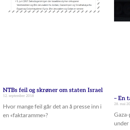
NTBs feil og skrøner om staten Israel
12. september 2018
– En 
28. mai 2
Hvor mange feil går det an å presse inn i
Gaza-p
en «faktaramme»?
under 