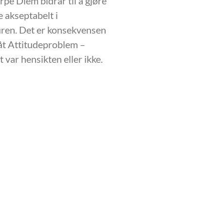
pe Diem bidrar til å gjøre
 akseptabelt i
ren. Det er konsekvensen
låt Attitudeproblem –
 var hensikten eller ikke.