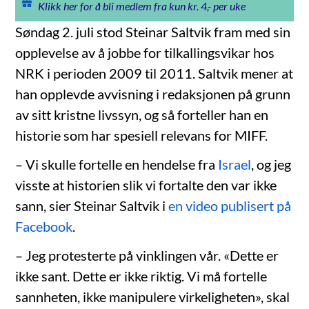
Klikk her for å bli medlem fra kun kr. 4,- per uke
Søndag 2. juli stod Steinar Saltvik fram med sin
opplevelse av å jobbe for tilkallingsvikar hos
NRK i perioden 2009 til 2011. Saltvik mener at
han opplevde avvisning i redaksjonen på grunn
av sitt kristne livssyn, og så forteller han en
historie som har spesiell relevans for MIFF.
– Vi skulle fortelle en hendelse fra
Israel
, og jeg
visste at historien slik vi fortalte den var ikke
sann, sier Steinar Saltvik i
en video publisert på
Facebook
.
– Jeg protesterte på vinklingen vår. «Dette er
ikke sant. Dette er ikke riktig. Vi må fortelle
sannheten, ikke manipulere virkeligheten», skal