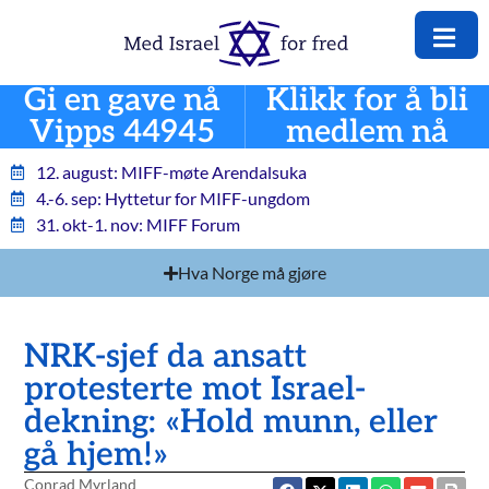
Gi en gave nå
Klikk for å bli
Vipps 44945
medlem nå
12. august: MIFF-møte Arendalsuka
4.-6. sep: Hyttetur for MIFF-ungdom
31. okt-1. nov: MIFF Forum
Hva Norge må gjøre
NRK-sjef da ansatt
protesterte mot Israel-
dekning: «Hold munn, eller
gå hjem!»
Conrad Myrland