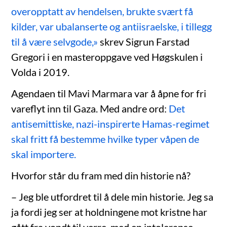
overopptatt av hendelsen, brukte svært få
kilder, var ubalanserte og antiisraelske, i tillegg
til å være selvgode,»
skrev Sigrun Farstad
Gregori i en masteroppgave ved Høgskulen i
Volda i 2019.
Agendaen til Mavi Marmara var å åpne for fri
vareflyt inn til Gaza. Med andre ord:
Det
antisemittiske, nazi-inspirerte Hamas-regimet
skal fritt få bestemme hvilke typer våpen de
skal importere.
Hvorfor står du fram med din historie nå?
– Jeg ble utfordret til å dele min historie. Jeg sa
ja fordi jeg ser at holdningene mot kristne har
gått fra vondt til verre, med en intoleranse,