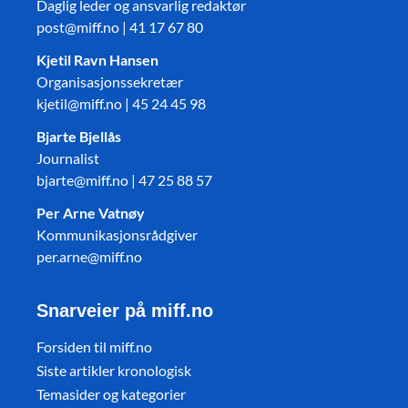
Daglig leder og ansvarlig redaktør
post@miff.no | 41 17 67 80
Kjetil Ravn Hansen
Organisasjonssekretær
kjetil@miff.no | 45 24 45 98
Bjarte Bjellås
Journalist
bjarte@miff.no | 47 25 88 57
Per Arne Vatnøy
Kommunikasjonsrådgiver
per.arne@miff.no
Snarveier på miff.no
Forsiden til miff.no
Siste artikler kronologisk
Temasider og kategorier