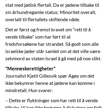
stat med jødisk flertall. Da er jødene tilbake til
sin århundregamle status: Minoritet overalt,
overlatt til flertallets skiftende nåde.
Det er først og fremst kravet om ”rett til å
vende tilbake” som har ført til at
fredsforsøkene har strandet. Så godt som alle
israelske jøder står samlet om at det ville være
selvmord av staten Israel å gå med på noe slikt.
”Menneskerettigheter”
Journalist Kjetil Gillesvik spør Agøy om det
ikke bekymrer henne at jødene kan komme i
mindretall. Hun svarer:
– Dette er flyktninger som har rett til å vende
tilbake. Vi kan ikke begynne å diskutere om folk