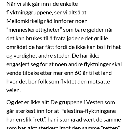
Når vi slik går inn i de enkelte
flyktninggruppene, ser vi altså at
Mellomkirkelig råd innfører noen
”menneskerettigheter” som bare gjelder når
det kan brukes til å frata jødene det ørlille
området de har fått fordi de ikke kan bo i frihet
og verdighet andre steder. De har ikke
engasjert seg for at noen andre flyktninger skal
vende tilbake etter mer enn 60 år til et land
hvor det bor folk som flyktet den motsatte
veien.
Og det er ikke alt: De gruppene i Vesten som
går sterkest inn for at Palestina-flyktningene
har en slik ”rett”, har i stor grad vært de samme
som har gått sterkest imot den samme ”retten”