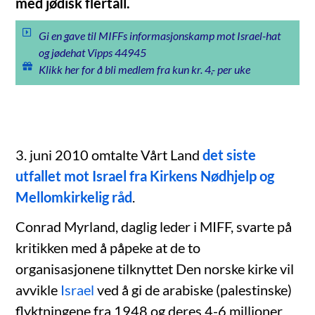
med jødisk flertall.
Gi en gave til MIFFs informasjonskamp mot Israel-hat
og jødehat Vipps 44945
Klikk her for å bli medlem fra kun kr. 4,- per uke
3. juni 2010 omtalte Vårt Land
det siste
utfallet mot Israel fra Kirkens Nødhjelp og
Mellomkirkelig råd
.
Conrad Myrland, daglig leder i MIFF, svarte på
kritikken med å påpeke at de to
organisasjonene tilknyttet Den norske kirke vil
avvikle
Israel
ved å gi de arabiske (palestinske)
flyktningene fra 1948 og deres 4-6 millioner