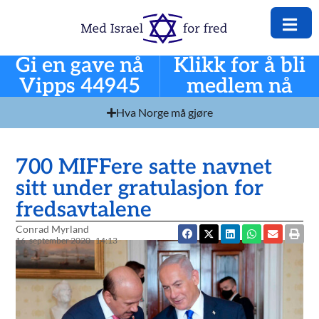
Gi en gave nå
Klikk for å bli
Vipps 44945
medlem nå
Hva Norge må gjøre
700 MIFFere satte navnet
sitt under gratulasjon for
fredsavtalene
Conrad Myrland
16. september 2020
14:13