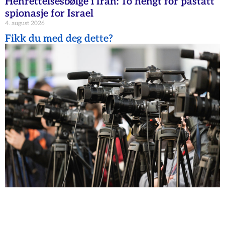
Henrettelsesbølge i Iran: To hengt for påstått
spionasje for Israel
4. august 2026
Fikk du med deg dette?