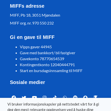
MIFFs adresse
MIFF, Pb 18, 3051 Mjøndalen
MIFF org. nr. 970 550 232
Gi en gave til MIFF
Vipps gaver 44945
Gave med bankkort/ bli fastgiver
Gavekonto 78770654539
Kontingentkonto 12040444791
Start en bursdagsinnsamling til MIFF
Sosiale medier
Vi bruker informasjonskapsler på nettstedet vårt for å gi
deg den mest relevante opplevelsen ved å huske dine