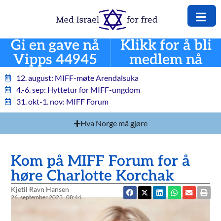
Gi en gave nå
Klikk for å bli
Vipps 44945
medlem nå
12. august: MIFF-møte Arendalsuka
4.-6. sep: Hyttetur for MIFF-ungdom
31. okt-1. nov: MIFF Forum
Hva Norge må gjøre
Kom på MIFF Forum for å
høre Charlotte Korchak
Kjetil Ravn Hansen
26. september 2023
08:44