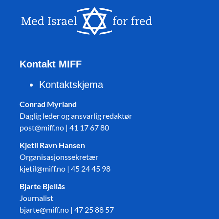
Kontakt MIFF
Kontaktskjema
Conrad Myrland
Daglig leder og ansvarlig redaktør
post@miff.no | 41 17 67 80
Kjetil Ravn Hansen
Organisasjonssekretær
kjetil@miff.no | 45 24 45 98
Bjarte Bjellås
Journalist
bjarte@miff.no | 47 25 88 57