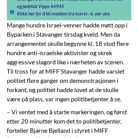
og jødehat Vipps 44945
Klikk her for å bli medlem fra kun kr. 4,- per uke
Mange hundre Israel-venner hadde møtt opp i
Byparken i Stavanger tirsdag kveld. Men da
arrangementet skulle begynne kl. 18 stod flere
hundre anti-israelske aktivister og skrek
aggressive slagord like i nærheten av scenen.
Til tross for at MIFF Stavanger hadde varslet
politiet flere ganger om demonstrasjonen i
forkant, og politiet hadde lovet at de skulle
være på plass, var ingen politibetjenter å se.
– Vi ventet med å starte markeringen, og først
etter 20 minutter kom det to politibetjenter,
forteller Bjarne Bjelland i styret i MIFF