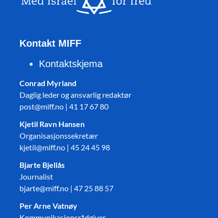
Kontakt MIFF
Kontaktskjema
Conrad Myrland
Daglig leder og ansvarlig redaktør
post@miff.no | 41 17 67 80
Kjetil Ravn Hansen
Organisasjonssekretær
kjetil@miff.no | 45 24 45 98
Bjarte Bjellås
Journalist
bjarte@miff.no | 47 25 88 57
Per Arne Vatnøy
Kommunikasjonsrådgiver