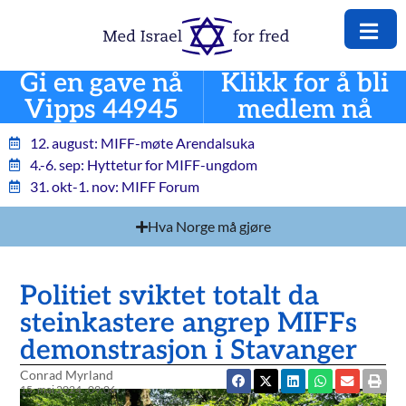
Gi en gave nå
Klikk for å bli
Vipps 44945
medlem nå
12. august: MIFF-møte Arendalsuka
4.-6. sep: Hyttetur for MIFF-ungdom
31. okt-1. nov: MIFF Forum
Hva Norge må gjøre
Politiet sviktet totalt da
steinkastere angrep MIFFs
demonstrasjon i Stavanger
Conrad Myrland
15. mai 2024
09:06