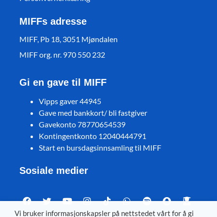
MIFFs adresse
MIFF, Pb 18, 3051 Mjøndalen
MIFF org. nr. 970 550 232
Gi en gave til MIFF
Vipps gaver 44945
Gave med bankkort/ bli fastgiver
Gavekonto 78770654539
Kontingentkonto 12040444791
Start en bursdagsinnsamling til MIFF
Sosiale medier
Vi bruker informasjonskapsler på nettstedet vårt for å gi