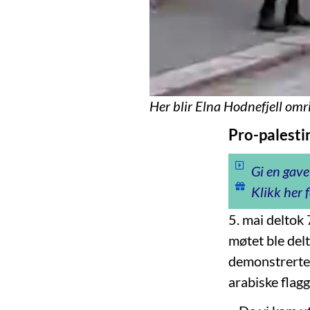
Her blir Elna Hodnefjell omr
Pro-palestin
Gi en gave
Klikk her f
5. mai deltok
møtet ble del
demonstrerte.
arabiske flagg