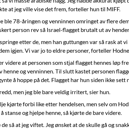
 så vi masse arabiske flagg. Jeg hadde akkurat kjøpt 
te at jeg ville vise det frem, forteller hun til MIFF.
re ble 78-åringen og venninnen omringet av flere de
kert person rev så Israel-flagget brutalt ut av hende
springe etter de, men han guttungen var så rask at vi
 dem igjen. Vi var jo to eldre personer, forteller Hodnef
er videre at personen som stjal flagget hennes løp fre
v henne og venninnen. Til slutt kastet personen flag
nte å hoppe på det. Flagget har hun siden ikke sett no
redd, men jeg ble bare veldig irritert, sier hun.
lje kjørte forbi like etter hendelsen, men selv om Ho
il å stanse og hjelpe henne, så kjørte de bare videre.
e de så at jeg viftet. Jeg ønsket at de skulle gå og sna