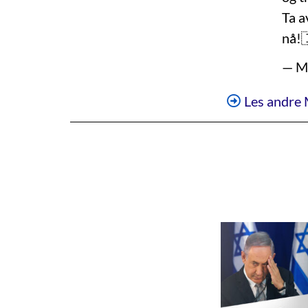
Ta a
nå!
— Me
Les andre 