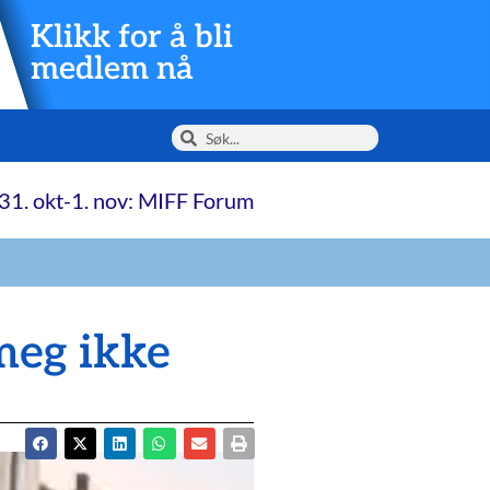
Klikk for å bli
medlem nå
31. okt-1. nov: MIFF Forum
 meg ikke