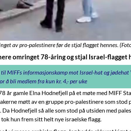
inget av pro-palestinere før de stjal flagget hennes. (F
ere omringet 78-åring og stjal Israel-flagget
 til MIFFs informasjonskamp mot Israel-hat og jødeha
or å bli medlem fra kun kr. 4,- per uke
 78 år gamle Elna Hodnefjell på et møte med MIFF Sta
takerne møtt av en gruppe pro-palestinere som stod 
 Da Hodnefjell så alle som stod på utsiden med pales
 tok hun frem sitt helt nye israelske flagg.