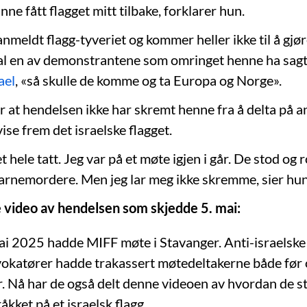
nne fått flagget mitt tilbake, forklarer hun.
nmeldt flagg-tyveriet og kommer heller ikke til å gjøre
al en av demonstrantene som omringet henne ha sagt 
ael
, «så skulle de komme og ta Europa og Norge».
r at hendelsen ikke har skremt henne fra å delta på a
vise frem det israelske flagget.
et hele tatt. Jeg var på et møte igjen i går. De stod og 
barnemordere. Men jeg lar meg ikke skremme, sier hun
 video av hendelsen som skjedde 5. mai:
ai 2025 hadde MIFF møte i Stavanger. Anti-israelske
okatører hadde trakassert møtedeltakerne både før 
r. Nå har de også delt denne videoen av hvordan de st
råkket på et israelsk flagg.