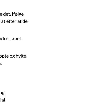
 det. Ifølge
at etter at de
ndre Israel-
ropte og hylte
.
og
jal