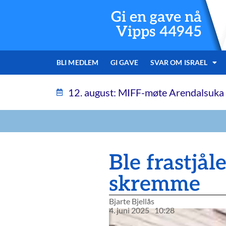
Gi en gave nå
Vipps 44945
BLI MEDLEM
GI GAVE
SVAR OM ISRAEL
12. august: MIFF-møte Arendalsuka
Ble frastjåle
skremme
Bjarte Bjellås
4. juni 2025
10:28