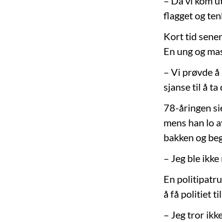
– Da vi kom ut
flagget og tenk
Kort tid sene
En ung og mas
– Vi prøvde å 
sjanse til å ta
78-åringen si
mens han lo a
bakken og begy
– Jeg ble ikke 
En politipatru
å få politiet t
– Jeg tror ikk