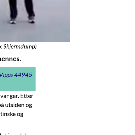
oto: Skjermdump)
 hennes.
t Vipps 44945
vanger. Etter
på utsiden og
tinske og