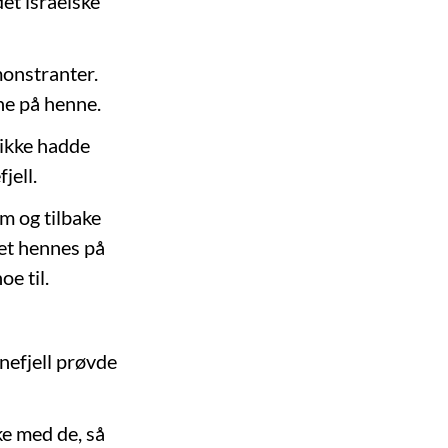
det israelske
monstranter.
ne på henne.
 ikke hadde
jell.
m og tilbake
get hennes på
e til.
dnefjell prøvde
kke med de, så