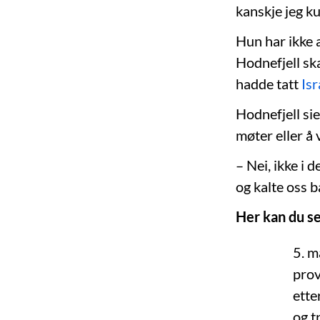
kanskje jeg ku
Hun har ikke a
Hodnefjell sk
hadde tatt
Isr
Hodnefjell sie
møter eller å 
– Nei, ikke i d
og kalte oss 
Her kan du se
5. m
prov
ette
og t