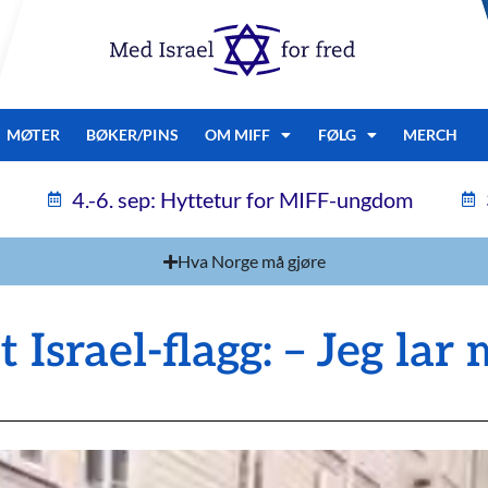
MØTER
BØKER/PINS
OM MIFF
FØLG
MERCH
4.-6. sep: Hyttetur for MIFF-ungdom
Hva Norge må gjøre
t Israel-flagg: – Jeg lar