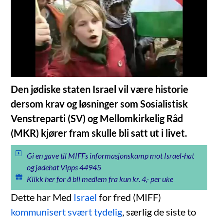
Den jødiske staten Israel vil være historie
dersom krav og løsninger som Sosialistisk
Venstreparti (SV) og Mellomkirkelig Råd
(MKR) kjører fram skulle bli satt ut i livet.
Gi en gave til MIFFs informasjonskamp mot Israel-hat
og jødehat Vipps 44945
Klikk her for å bli medlem fra kun kr. 4,- per uke
Dette har Med
Israel
for fred (MIFF)
kommunisert svært tydelig
, særlig de siste to