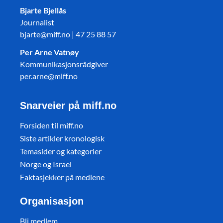
Bjarte Bjellås
Journalist
bjarte@miff.no | 47 25 88 57
Per Arne Vatnøy
Kommunikasjonsrådgiver
per.arne@miff.no
Snarveier på miff.no
Forsiden til miff.no
Siste artikler kronologisk
Temasider og kategorier
Norge og Israel
Faktasjekker på mediene
Organisasjon
Bli medlem