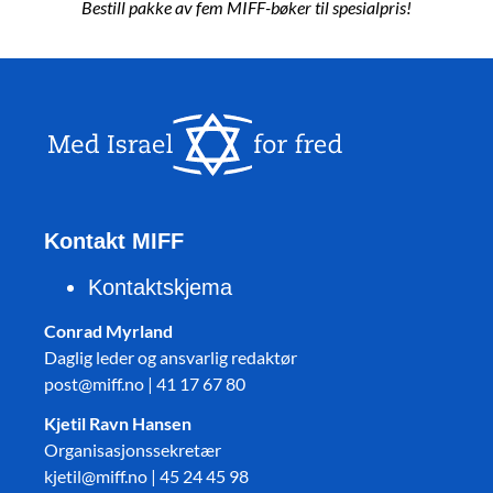
Bestill pakke av fem MIFF-bøker til spesialpris!
Kontakt MIFF
Kontaktskjema
Conrad Myrland
Daglig leder og ansvarlig redaktør
post@miff.no | 41 17 67 80
Kjetil Ravn Hansen
Organisasjonssekretær
kjetil@miff.no | 45 24 45 98