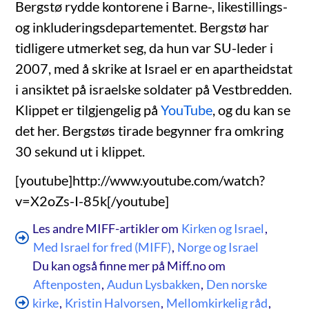
Bergstø rydde kontorene i Barne-, likestillings-
og inkluderingsdepartementet. Bergstø har
tidligere utmerket seg, da hun var SU-leder i
2007, med å skrike at Israel er en apartheidstat
i ansiktet på israelske soldater på Vestbredden.
Klippet er tilgjengelig på
YouTube
, og du kan se
det her. Bergstøs tirade begynner fra omkring
30 sekund ut i klippet.
[youtube]http://www.youtube.com/watch?
v=X2oZs-I-85k[/youtube]
Les andre MIFF-artikler om
Kirken og Israel
,
Med Israel for fred (MIFF)
,
Norge og Israel
Du kan også finne mer på Miff.no om
Aftenposten
,
Audun Lysbakken
,
Den norske
kirke
,
Kristin Halvorsen
,
Mellomkirkelig råd
,