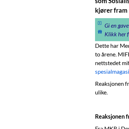
som Sosiali
kjører fram s
Gi en gave
Klikk her f
Dette har M
to årene. MIF
nettstedet mif
spesialmagas
Reaksjonen f
ulike.
Reaksjonen f
Fra MKR i De