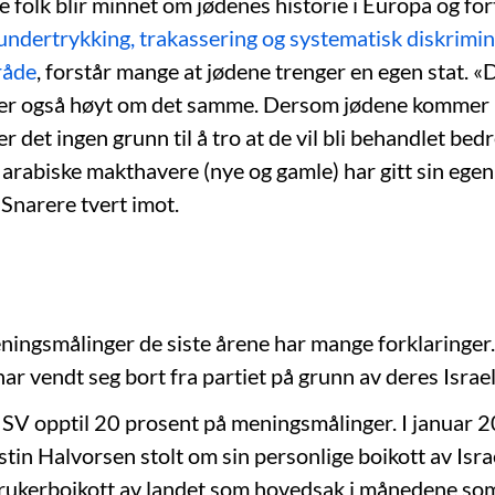
 folk blir minnet om jødenes historie i Europa og for
undertrykking, trakassering og systematisk diskrimin
råde
, forstår mange at jødene trenger en egen stat. «
er også høyt om det samme. Dersom jødene kommer i 
 er det ingen grunn til å tro at de vil bli behandlet be
arabiske makthavere (nye og gamle) har gitt sin egen
. Snarere tvert imot.
eningsmålinger de siste årene har mange forklaringer
ar vendt seg bort fra partiet på grunn av deres Israel
 SV opptil 20 prosent på meningsmålinger. I januar 2
stin Halvorsen stolt om sin personlige boikott av Israe
rukerboikott av landet som hovedsak i månedene som 