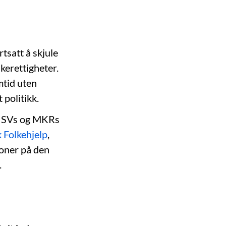
tsatt å skjule
kerettigheter.
mtid uten
 politikk.
ot SVs og MKRs
 Folkehjelp
,
joner på den
.