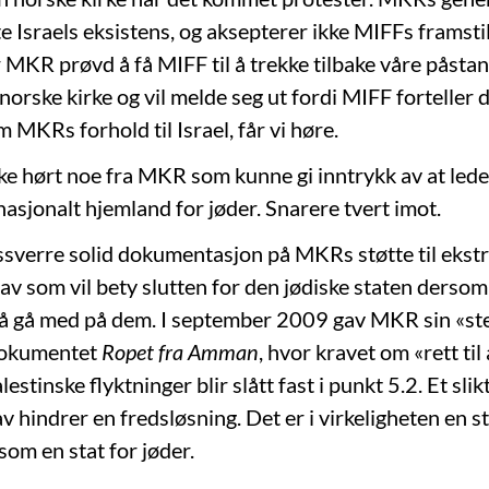
e Israels eksistens, og aksepterer ikke MIFFs framstill
MKR prøvd å få MIFF til å trekke tilbake våre påstan
 norske kirke og vil melde seg ut fordi MIFF forteller
MKRs forhold til Israel, får vi høre.
ikke hørt noe fra MKR som kunne gi inntrykk av at lede
nasjonalt hjemland for jøder. Snarere tvert imot.
ssverre solid dokumentasjon på MKRs støtte til eks
av som vil bety slutten for den jødiske staten dersom 
l å gå med på dem. I september 2009 gav MKR sin «ster
dokumentet
Ropet fra Amman
, hvor kravet om «rett til
lestinske flyktninger blir slått fast i punkt 5.2. Et sli
av hindrer en fredsløsning. Det er i virkeligheten en stø
 som en stat for jøder.