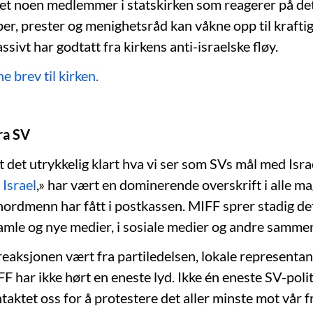
det noen medlemmer i statskirken som reagerer på det
per, prester og menighetsråd kan våkne opp til krafti
assivt har godtatt fra kirkens anti-israelske fløy.
 brev til kirken.
ra SV
 det utrykkelig klart hva vi ser som SVs mål med Israe
 Israel
,» har vært en dominerende overskrift i alle m
 nordmenn har fått i postkassen. MIFF sprer stadig 
amle og nye medier, i sosiale medier og andre samme
eaksjonen vært fra partiledelsen, lokale representant
F har ikke hørt en eneste lyd. Ikke én eneste SV-polit
taktet oss for å protestere det aller minste mot vår fr