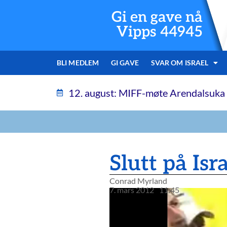
Gi en gave nå
Vipps 44945
BLI MEDLEM
GI GAVE
SVAR OM ISRAEL
12. august: MIFF-møte Arendalsuka
Slutt på Isr
Conrad Myrland
7. mars 2012
11:45