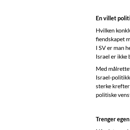
En villet poli
Hvilken konklu
fiendskapet m
I SV er man h
Israel er ikke 
Med målrettet
Israel-politik
sterke krefte
politiske ven
Trenger egen