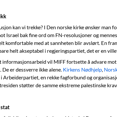
tikk
sjon kan vi trekke? I Den norske kirke ønsker man for
ot Israel bak fine ord om FN-resolusjoner og mennes
elt komfortable med at sannheten blir avslørt. En fra
bare helt akseptabel i regjeringspartiet, det er en villet
 informasjonsarbeid vil MIFF fortsette å advare m
k. De er dessverre ikke alene.
Kirkens Nødhjelp
,
Norsk
r i Arbeiderpartiet, en rekke fagforbund og organisas
stresiden støtter de samme ekstreme palestinske krav
 stat