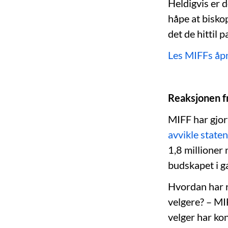
Heldigvis er 
håpe at bisko
det de hittil p
Les MIFFs åpne
Reaksjonen f
MIFF har gjort
avvikle staten
1,8 millioner
budskapet i g
Hvordan har r
velgere? – MIF
velger har kon