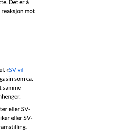
te. Det er å
g reaksjon mot
l. «
SV vil
agasin som ca.
det samme
nhenger.
er eller SV-
iker eller SV-
amstilling.