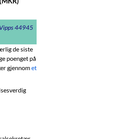
d (MKR)
t Vipps 44945
ærlig de siste
ige poenget på
ylker gjennom
et
lsesverdig
ralsekretær