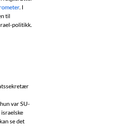
arometer
. I
n til
rael-politikk.
tatssekretær
 hun var SU-
 israelske
 kan se det