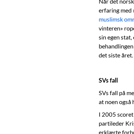
Når det norske
erfaring med
muslimsk om
vinteren» rop
sin egen stat,
behandlingen 
det siste året
SVs fall
SVs fall på m
at noen også h
I 2005 scoret
partileder Kri
erklærte forb