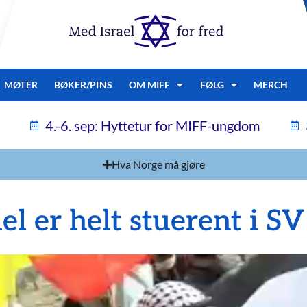
MØTER
BØKER/PINS
OM MIFF
FØLG
MERCH
4.-6. sep: Hyttetur for MIFF-ungdom
Hva Norge må gjøre
ael er helt stuerent i SV