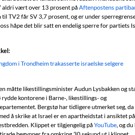
V aldri vært over 13 prosent på
Aftenpostens partib
til TV2 får SV 3,7 prosent, og er under sperregrense
 oss håpe det blir satt en endelig sperre for partiets Is
kel:
Ungdom i Trondheim trakasserte israelske selgere
n måtte likestillingsminister Audun Lysbakken og s
 rydde kontorene i Barne-, likestillings- og
epartementet. Bergstø har tidligere utmerket seg, da
med å skrike at Israel er en apartheidstat i ansiktet på
estbredden. Klippet er tilgjengelig på
YouTube
, og du
 tirade begynner fra omkring 30 sekund ut i klippet.