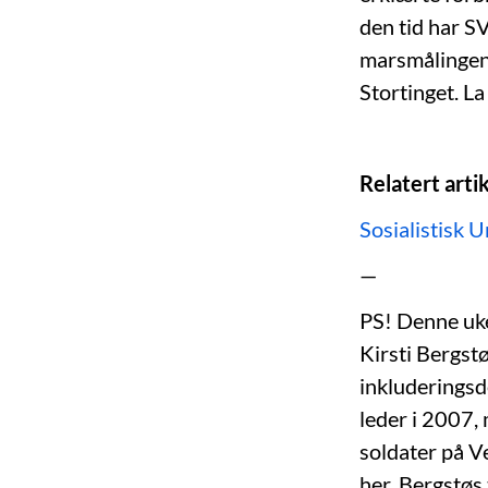
den tid har S
marsmålingen 
Stortinget. La
Relatert artik
Sosialistisk 
—
PS! Denne uke
Kirsti Bergstø
inkluderingsd
leder i 2007, 
soldater på V
her. Bergstøs