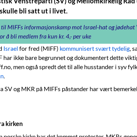
stisk Venstreparti (SV) og Mellomkirkelig Rå
kulle bli satt ut i livet.
 til MIFFs informasjonskamp mot Israel-hat og jødeha
or å bli medlem fra kun kr. 4,- per uke
ed
Israel
for fred (MIFF)
kommunisert svært tydelig
, s
F har ikke bare begrunnet og dokumentert dette vikt
f.no, men også spredt det til alle husstander i syv f
in
.
ra SV og MKR på MIFFs påstander har vært bemerke
ra kirken
n norske kirke har det kommet protester. MKRs gene