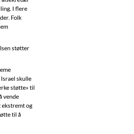
ing. I flere
der. Folk
 dem
lsen støtter
treme
Israel skulle
ke støtte» til
 å vende
kt ekstremt og
tte til å