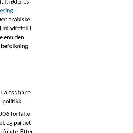
talt jødenes
ering i
Den arabiske
mindretall i
dre enn den
 befolkning
. La oss håpe
-politikk.
006 fortalte
l, og partiet
fulgte. Etter