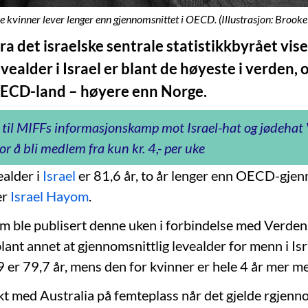
ke kvinner lever lenger enn gjennomsnittet i OECD. (Illustrasjon: Brooke
ra det israelske sentrale statistikkbyrået vise
vealder i Israel er blant de høyeste i verden
OECD-land – høyere enn Norge.
 til MIFFs informasjonskamp mot Israel-hat og jødeha
or å bli medlem fra kun kr. 4,- per uke
ealder i
Israel
er 81,6 år, to år lenger enn OECD-gjen
er
Israel Hayom
.
m ble publisert denne uken i forbindelse med Verde
 blant annet at gjennomsnittlig levealder for menn i I
er 79,7 år, mens den for kvinner er hele 4 år mer me
likt med Australia på femteplass når det gjelde rgjenn