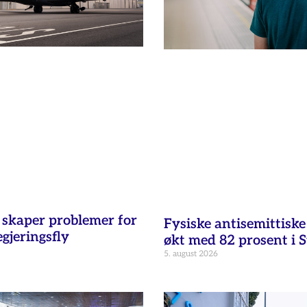
t skaper problemer for
Fysiske antisemittisk
egjeringsfly
økt med 82 prosent i 
5. august 2026