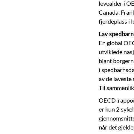
levealder i O
Canada, Frankr
fjerdeplass i l
Lav spedbarn
En global OE
utviklede nas
blant borgern
i spedbarnsdød
av de laveste
Til sammenlik
OECD-rapporte
er kun 2 syke
gjennomsnitte
når det gjeld