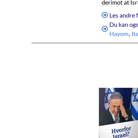
derimot at Is
Les andre 
Du kan ogs
Hayom
,
It