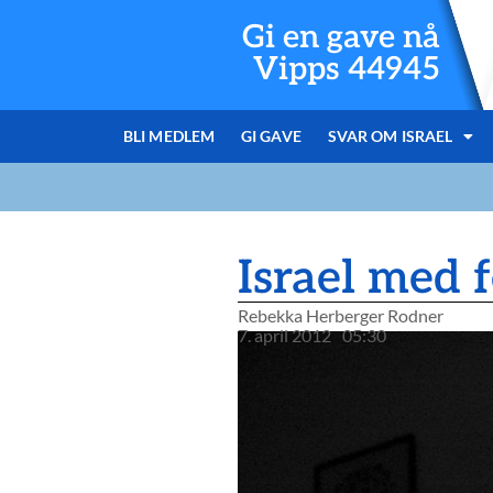
Gi en gave nå
Vipps 44945
BLI MEDLEM
GI GAVE
SVAR OM ISRAEL
Israel med 
Rebekka Herberger Rodner
7. april 2012
05:30