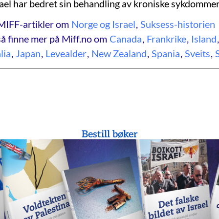
rael har bedret sin behandling av kroniske sykdommer
MIFF-artikler om
Norge og Israel
,
Suksess-historien
å finne mer på Miff.no om
Canada
,
Frankrike
,
Island
alia
,
Japan
,
Levealder
,
New Zealand
,
Spania
,
Sveits
,
Bestill bøker