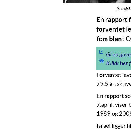
Israels
En rapport f
forventet le
fem blant 
Gi en gave
Klikk her f
Forventet lev
79,5 år, skriv
En rapport so
7.april, viser
1989 og 2009 
Israel ligger 