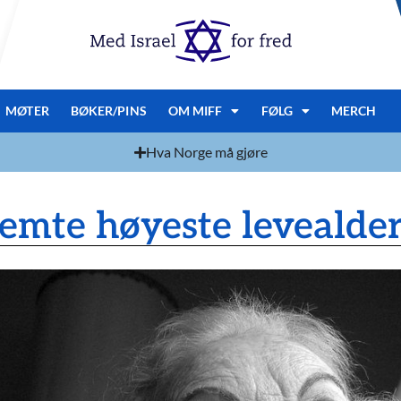
MØTER
BØKER/PINS
OM MIFF
FØLG
MERCH
Hva Norge må gjøre
femte høyeste levealde