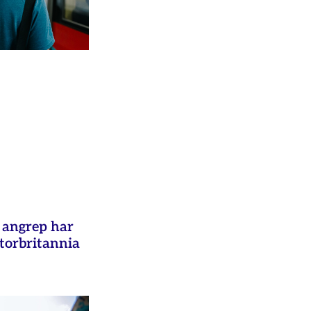
e angrep har
Storbritannia