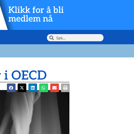
Klikk for å bli
medlem nå
r i OECD