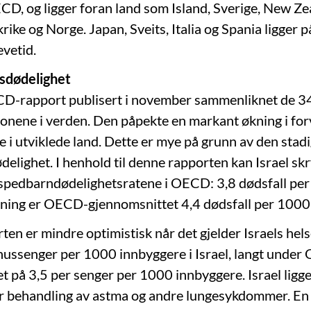
ECD, og ligger foran land som Island, Sverige, New Ze
ike og Norge. Japan, Sveits, Italia og Spania ligger på
evetid.
sdødelighet
CD-rapport publisert i november sammenliknet de 3
jonene i verden. Den påpekte en markant økning i for
e i utviklede land. Dette er mye på grunn av den sta
elighet. I henhold til denne rapporten kan Israel skr
 spedbarndødelighetsratene i OECD: 3,8 dødsfall per
ning er OECD-gjennomsnittet 4,4 dødsfall per 1000 
n er mindre optimistisk når det gjelder Israels hel
hussenger per 1000 innbyggere i Israel, langt unde
t på 3,5 per senger per 1000 innbyggere. Israel ligge
er behandling av astma og andre lungesykdommer. En