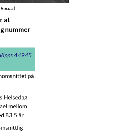
 Bocast)
r at
, og nummer
t Vipps 44945
nomsnittet på
ns Helsedag
srael mellom
d 83,5 år.
omsnittlig