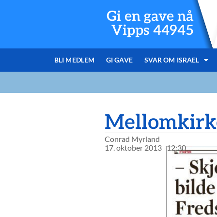
Gi en gave nå
Vipps 44945
BLI MEDLEM
GI GAVE
SVAR OM ISRAEL
Mellomkirke
Conrad Myrland
17. oktober 2013
12:30