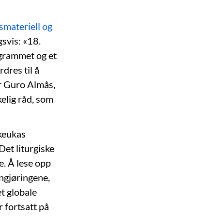
smateriell og
gsvis: «18.
grammet og et
dres til å
er Guro Almås,
elig råd, som
rkeukas
Det liturgiske
e. Å lese opp
ngjøringene,
et globale
r fortsatt på