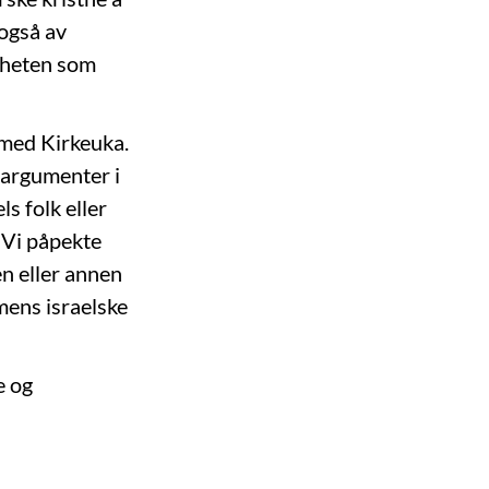
 også av
igheten som
 med Kirkeuka.
e argumenter i
s folk eller
. Vi påpekte
en eller annen
mens israelske
e og