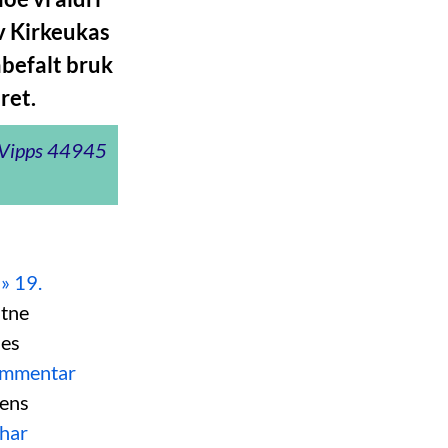
v Kirkeukas
nbefalt bruk
ret.
t Vipps 44945
l» 19.
stne
nes
kommentar
kens
har