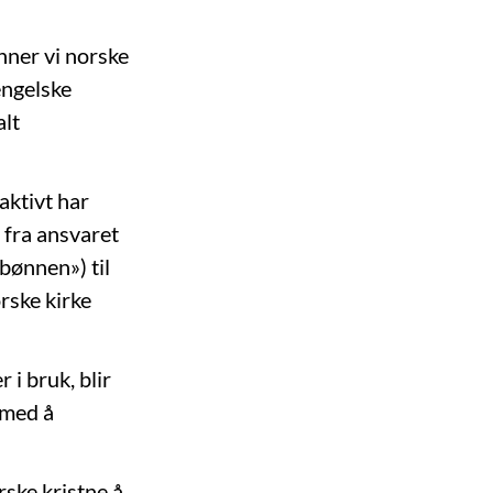
inner vi norske
engelske
alt
aktivt har
 fra ansvaret
sbønnen») til
rske kirke
i bruk, blir
 med å
rske kristne å