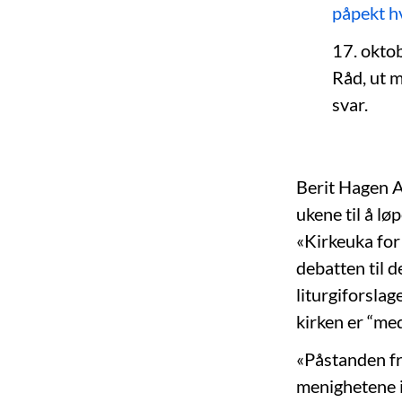
påpekt h
17. okto
Råd, ut m
svar.
Berit Hagen A
ukene til å lø
«Kirkeuka for
debatten til 
liturgiforslag
kirken er “med
«Påstanden fra
menighetene i