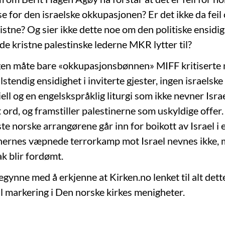
se for den israelske okkupasjonen? Er det ikke da feil
ristne? Og sier ikke dette noe om den politiske ensid
de kristne palestinske lederne MKR lytter til?
gen måte bare «okkupasjonsbønnen» MIFF kritiserte
lstendig ensidighet i inviterte gjester, ingen israelsk
ll og en engelskspråklig liturgi som ikke nevner Israel
 ord, og framstiller palestinerne som uskyldige offer
ste norske arrangørene går inn for boikott av Israel i 
nernes væpnede terrorkamp mot Israel nevnes ikke, 
ak blir fordømt.
gynne med å erkjenne at Kirken.no lenket til alt dett
l markering i Den norske kirkes menigheter.