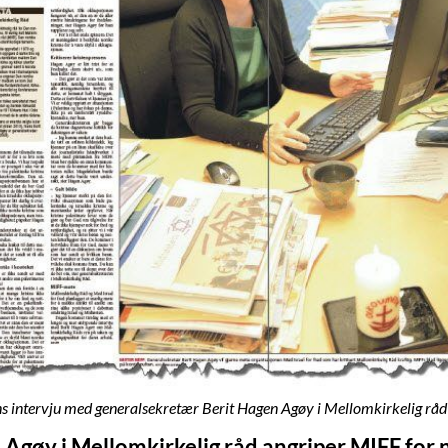
s intervju med generalsekretær Berit Hagen Agøy i Mellomkirkelig råd
Agøy i Mellomkirkelig råd angriper MIFF for n