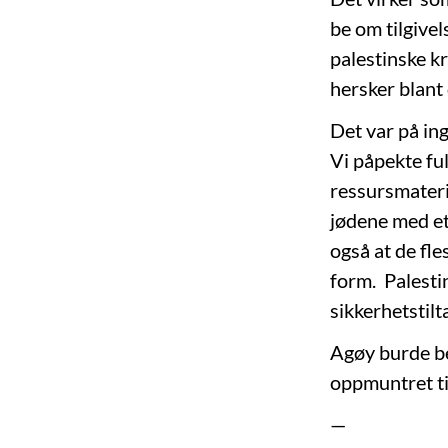
be om tilgivel
palestinske k
hersker blant 
Det var på in
Vi påpekte ful
ressursmaterie
jødene med et
også at de fle
form. Palesti
sikkerhetstilt
Agøy burde be
oppmuntret ti
—