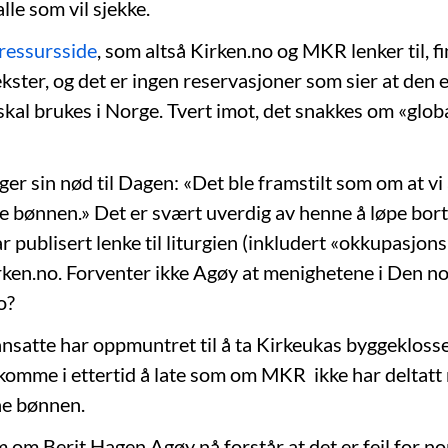
alle som vil sjekke.
ressursside
, som altså Kirken.no og MKR lenker til, f
kster, og det er ingen reservasjoner som sier at den 
 skal brukes i Norge. Tvert imot, det snakkes om «glob
r sin nød til Dagen: «Det ble framstilt som om at vi 
e bønnen.» Det er svært uverdig av henne å løpe bort
 publisert lenke til liturgien (inkludert «okkupasjon
rken.no. Forventer ikke Agøy at menighetene i Den no
o?
satte har oppmuntret til å ta Kirkeukas byggeklosser 
å komme i ettertid å late som om MKR ikke har deltatt
ne bønnen.
 om Berit Hagen Agøy nå forstår at det er feil for no