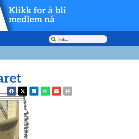
Klikk for å bli
medlem nå
aret