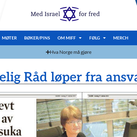
MØTER
BØKER/PINS
OM MIFF
FØLG
MERCH
Hva Norge må gjøre
lig Råd løper fra ansv