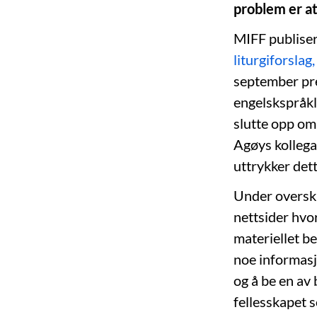
problem er a
MIFF publise
liturgiforslag
september pr
engelskspråkl
slutte opp om
Agøys kollega
uttrykker det
Under overskr
nettsider hvor
materiellet b
noe informasj
og å be en av 
fellesskapet s