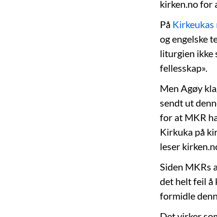
kirken.no for 
På
Kirkeukas 
og engelske te
liturgien ikke
fellesskap».
Men Agøy klage
sendt ut denn
for at MKR har
Kirkuka på ki
leser kirken.n
Siden MKRs an
det helt feil 
formidle den
Det virker som