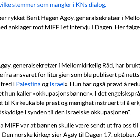
vilke stemmer som mangler i KNs dialog.
ber rykket Berit Hagen Agøy, generalsekretær i Mello
ed anklager mot MIFF i et intervju i Dagen. Her følg
gøy, generalsekretær i Mellomkirkelig Råd, har brukt
pe fra ansvaret for liturgien som ble publisert på netts
 fred i
Palestina
og
Israel
». Hun har også prøvd å red
det hun kaller «okkupasjonsbønnen». I det engelsksprå
et til Kirkeuka ble prest og menighet instruert til å er
skyldige i synden til den israelske okkupasjonen”.
 MIFF var at bønnen skulle være sendt ut fra oss til 
 Den norske kirke,» sier Agøy til Dagen 17. oktober.