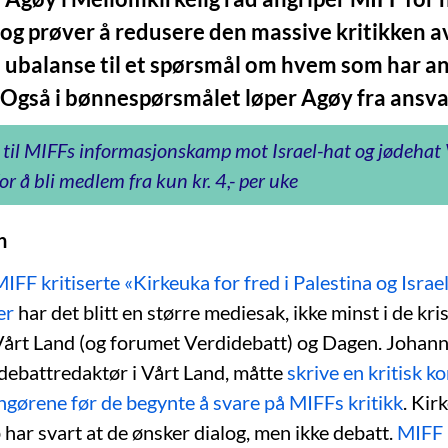
 og prøver å redusere den massive kritikken a
e ubalanse til et spørsmål om hvem som har a
 Også i bønnespørsmålet løper Agøy fra ansva
 til MIFFs informasjonskamp mot Israel-hat og jødeha
or å bli medlem fra kun kr. 4,- per uke
n
IFF kritiserte «Kirkeuka for fred i Palestina og Israe
er
har det blitt en større mediesak, ikke minst i de kri
Vårt Land (og forumet Verdidebatt) og Dagen. Johan
debattredaktør i Vårt Land, måtte
skrive en kritisk 
ngørene før de begynte å svare på MIFFs kritikk
. Kir
har svart at de ønsker dialog, men ikke debatt.
MIFF 