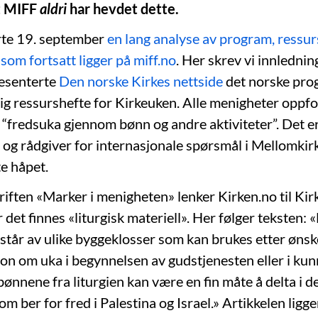
t MIFF
aldri
har hevdet dette.
rte 19. september
en lang analyse av program, ressur
, som fortsatt ligger på miff.no
. Her skrev vi innlednin
esenterte
Den norske Kirkes nettside
det norske pro
ig ressurshefte for Kirkeuken. Alle menigheter oppfor
 “fredsuka gjennom bønn og andre aktiviteter”. Det 
 og rådgiver for internasjonale spørsmål i Mellomkirk
te håpet.
iften «Marker i menigheten» lenker Kirken.no til Ki
 det finnes «liturgisk materiell». Her følger teksten: «
estår av ulike byggeklosser som kan brukes etter ønsk
on om uka i begynnelsen av gudstjenesten eller i kun
bønnene fra liturgien kan være en fin måte å delta i d
om ber for fred i Palestina og Israel.» Artikkelen ligge