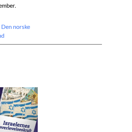
vember.
,
Den norske
nd