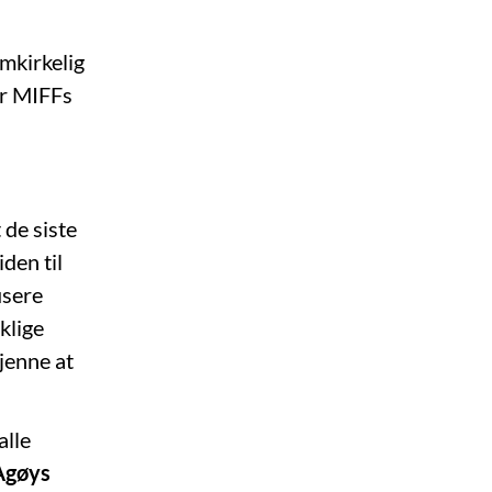
mkirkelig
er MIFFs
 de siste
iden til
usere
klige
kjenne at
alle
Agøys