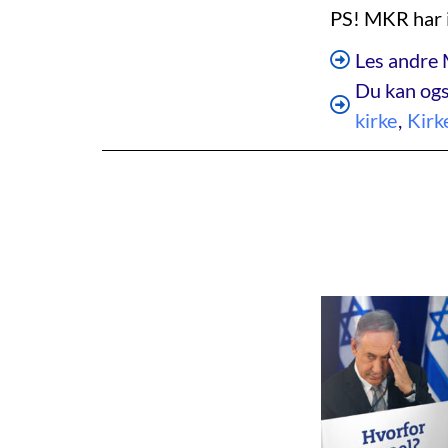
PS! MKR har i
Les andre 
Du kan ogs
kirke
,
Kirk