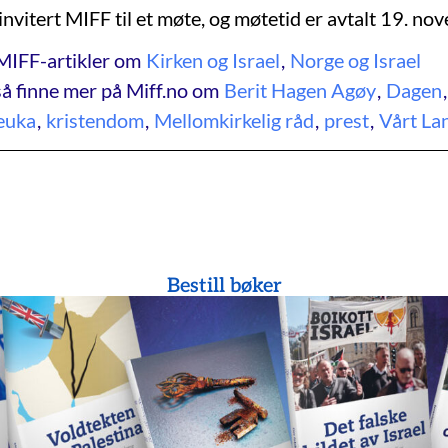
nvitert MIFF til et møte, og møtetid er avtalt 19. no
MIFF-artikler om
Kirken og Israel
,
Norge og Israel
å finne mer på Miff.no om
Berit Hagen Agøy
,
Dagen
euka
,
kristendom
,
Mellomkirkelig råd
,
prest
,
Vårt La
Bestill bøker