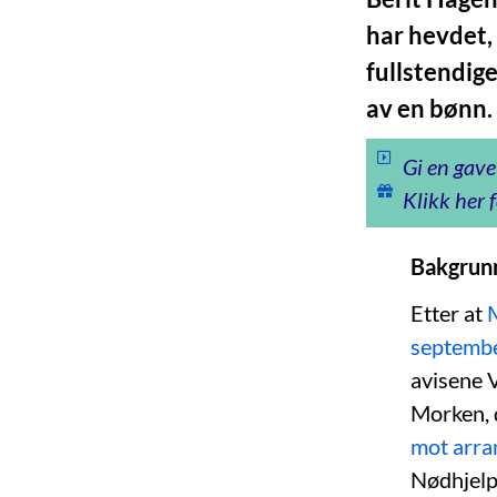
har hevdet,
fullstendig
av en bønn.
Gi en gave
Klikk her f
Bakgrun
Etter at
M
septemb
avisene 
Morken, 
mot arra
Nødhjelp 