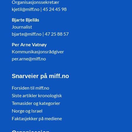
Organisasjonssekretær
kjetil@miff.no | 45 24 45 98
Bjarte Bjellås
Journalist
bjarte@miff.no | 47 25 88 57
Per Arne Vatnøy
Kommunikasjonsrådgiver
per.arne@miff.no
Snarveier på miff.no
Forsiden til miff.no
Siste artikler kronologisk
Temasider og kategorier
Norge og Israel
Faktasjekker på mediene