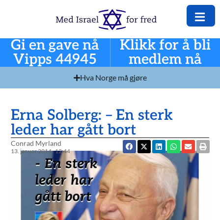
Gi en gave nå
Klikk for å bli
Vipps 44945
medlem nå
Hva Norge må gjøre
Erna Solberg: – En sterk
leder har gått bort
Conrad Myrland
13. januar 2014
12:44