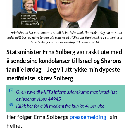
- Ariel Sharon har vært en sentral skikkelse i sitt land i flere tiår. I dag har en sterk
leder gått bort og mine tanker går i dag også til Sharons familie, skrev statsminister
Erna Solberg i en pressemelding 11. januar 2014.
Statsminister Erna Solberg var raskt ute med
å sende sine kondolanser til Israel og Sharons
familie lørdag. - Jeg vil uttrykke min dypeste
medfølelse, skrev Solberg.
Gi en gave til MIFFs informasjonskamp mot Israel-hat
og jødehat Vipps 44945
Klikk her for å bli medlem fra kun kr. 4,- per uke
Her følger Erna Solbergs
pressemelding
i sin
helhet.