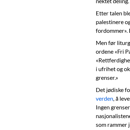
nektet deling.
Etter talen b
palestinere o
fordommer». De
Men før litur
ordene «Fri Pa
«Rettferdighe
i ufrihet og o
grenser.»
Det jødiske fo
verden
, å lev
Ingen grenser
nasjonalistene
som rammer j