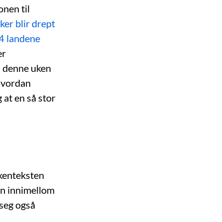
onen til
er blir drept
74 landene
er
n denne uken
 hvordan
 at en så stor
ekenteksten
en innimellom
 seg også