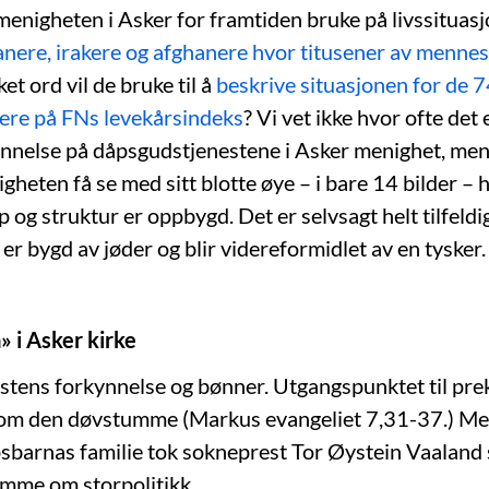
 menigheten i Asker for framtiden bruke på livssituasj
anere, irakere og afghanere hvor titusener av mennesk
ket ord vil de bruke til å
beskrive situasjonen for de 
vere på FNs levekårsindeks
? Vi vet ikke hvor ofte det 
nnelse på dåpsgudstjenestene i Asker menighet, me
gheten få se med sitt blotte øye – i bare 14 bilder –
 og struktur er oppbygd. Det er selvsagt helt tilfeldig
 er bygd av jøder og blir videreformidlet av en tysker.
» i Asker kirke
estens forkynnelse og bønner. Utgangspunktet til pr
n om den døvstumme (Markus evangeliet 7,31-37.) M
dåpsbarnas familie tok sokneprest Tor Øystein Vaaland
rømme om storpolitikk.