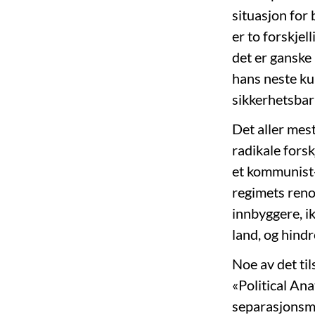
situasjon for 
er to forskjel
det er ganske
hans neste kun
sikkerhetsbar
Det aller mes
radikale fors
et kommunist-
regimets reno
innbyggere, i
land, og hindr
Noe av det til
«Political Ana
separasjonsmu