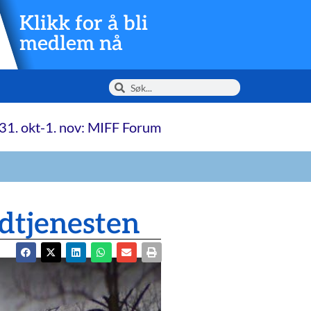
Klikk for å bli
medlem nå
31. okt-1. nov: MIFF Forum
udtjenesten