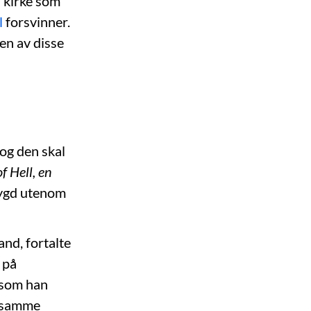
n kirke som
l
forsvinner.
en av disse
og den skal
f Hell, en
bygd utenom
and, fortalte
 på
 som han
n samme