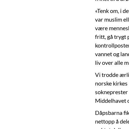
«Tenk om, i det
var muslim ell
være menneske
fritt, gå tryg
kontrollposte
vannet og land
liv over alle m
Vi trodde ærl
norske kirkes
sokneprester 
Middelhavet 
Dåpsbarna fik
nettopp å del