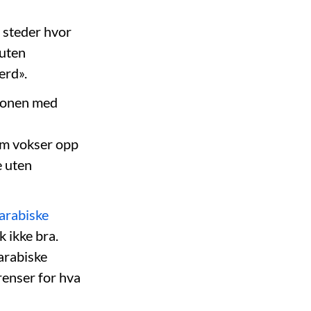
 steder hvor
 uten
erd».
sjonen med
om vokser opp
e uten
arabiske
k ikke bra.
arabiske
renser for hva