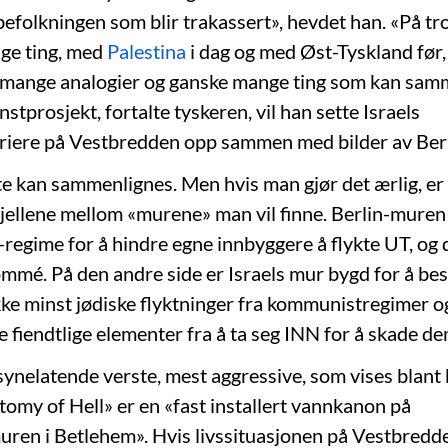
befolkningen som blir trakassert», hevdet han. «På tro
lige ting, med
Palestina
i dag og med Øst-Tyskland før,
 mange analogier og ganske mange ting som kan samm
stprosjekt, fortalte tyskeren, vil han sette Israels
riere på Vestbredden opp sammen med bilder av Ber
te kan sammenlignes. Men hvis man gjør det ærlig, er
kjellene mellom «murene» man vil finne. Berlin-muren
regime for å hindre egne innbyggere å flykte UT, og
mmé. På den andre side er Israels mur bygd for å be
kke minst jødiske flyktninger fra kommunistregimer o
e fiendtlige elementer fra å ta seg INN for å skade de
synelatende verste, mest aggressive, som vises blant 
tomy of Hell» er en «fast installert vannkanon på
ren i Betlehem». Hvis livssituasjonen på Vestbredde