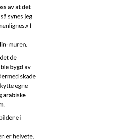
ss av at det
 så synes jeg
enlignes.» I
lin-muren.
 det de
 ble bygd av
 dermed skade
skytte egne
g arabiske
m.
bildene i
n er helvete,