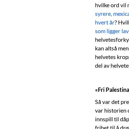
hvilke ord vil
syrere, mexic
hvert år
? Hvil
som ligger la
helvetesforky
kan altså meni
helvetes kropp
del av helvete
«Fri Palestina
Så var det pr
var historie
innspill til 
frihet til å d