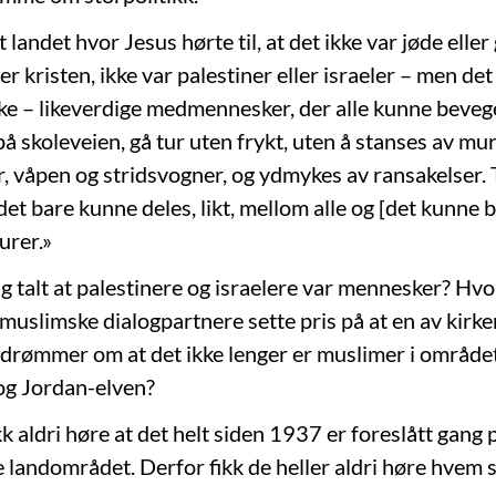
 landet hvor Jesus hørte til, at det ikke var jøde eller 
er kristen, ikke var palestiner eller israeler – men de
 – likeverdige medmennesker, der alle kunne bevege s
t på skoleveien, gå tur uten frykt, uten å stanses av mu
r, våpen og stridsvogner, og ydmykes av ransakelser.
et bare kunne deles, likt, mellom alle og [det kunne 
urer.»
ig talt at palestinere og israelere var mennesker? Hv
 muslimske dialogpartnere sette pris på at en av kirk
drømmer om at det ikke lenger er muslimer i område
og Jordan-elven?
k aldri høre at det helt siden 1937 er foreslått gang 
e landområdet. Derfor fikk de heller aldri høre hvem