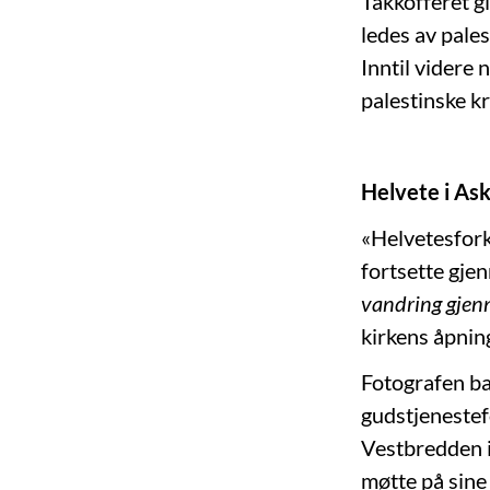
Takkofferet gi
ledes av pale
Inntil videre
palestinske k
Helvete i Ask
«Helvetesfork
fortsette gjen
vandring gje
kirkens åpning
Fotografen bak
gudstjenestefo
Vestbredden i
møtte på sine