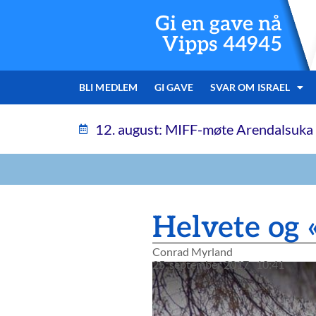
Gi en gave nå
Vipps 44945
BLI MEDLEM
GI GAVE
SVAR OM ISRAEL
12. august: MIFF-møte Arendalsuka
Helvete og 
Conrad Myrland
25. september 2017
10:41