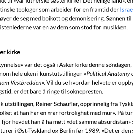
kk til «vår lutherske søsterkirke i Det hellige land», e
stinske teologer som arbeider for en framtid der
Israe
 nøyer de seg med boikott og demonisering. Sønnen til 
ristenlederne var en av dem som stod for musikken.
er kirke
ynnelse» var det også i Asker kirke denne søndagen, 
nom hele uken i kunstutstillingen «
Political Anatomy o
nnom Vestbredden
». Vil du se hvordan helvete er opp
stid, er det bare å ringe til soknepresten.
 utstillingen, Reiner Schaufler, opprinnelig fra Tyskl
lket at han har en «rar fortrolighet med mur». På tur
 fjor hevdet han å ha møtt «det samme absurdistan»
 turer i Øst-Tyskland og Berlin før 1989. «Det er de