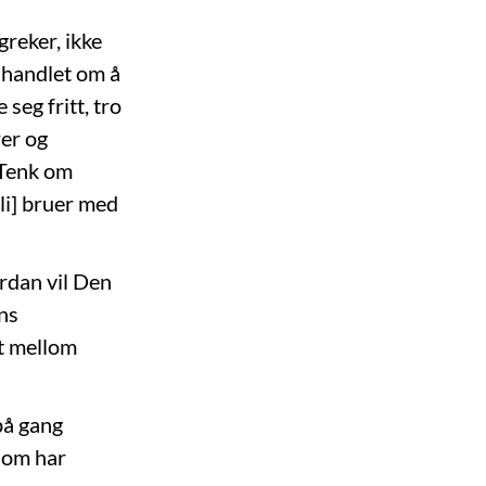
greker, ikke
t handlet om å
eg fritt, tro
rer og
 Tenk om
bli] bruer med
ordan vil Den
ens
t mellom
på gang
 som har