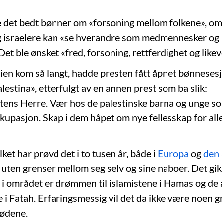
le det bedt bønner om «forsoning mellom folkene», om
g israelere kan «se hverandre som medmennesker og
t ble ønsket «fred, forsoning, rettferdighet og likev
gien kom så langt, hadde presten fått åpnet bønnese
lestina», etterfulgt av en annen prest som ba slik:
tens Herre. Vær hos de palestinske barna og unge s
kkupasjon. Skap i dem håpet om nye fellesskap for all
lket har prøvd det i to tusen år, både i
Europa
og
den 
e uten grenser mellom seg selv og sine naboer. Det gik
 i området er drømmen til islamistene i Hamas og de 
 i Fatah. Erfaringsmessig vil det da ikke være noen g
ødene.