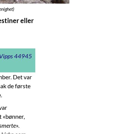
enighet)
estiner eller
t Vipps 44945
mber. Det var
Bak de første
.
var
lt «bønner,
 smerte
».