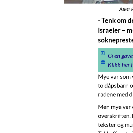
Asker k
- Tenk om de
israeler – 
sokneprest
Gi en gave
Klikk her f
Mye var som v
to dåpsbarn og
radene med då
Men mye var o
overskriften. 
tekster og mu