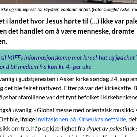
irke og sokneprest Tor Øystein Vaaland innfelt. (Foto: Google/ Asker m
t i landet hvor Jesus hørte til (…) ikke var pal
men det handlet om å være menneske, drømte
en.
 til MIFFs informasjonskamp mot Israel-hat og jødeha
or å bli medlem fra kun kr. 4,- per uke
anlig i gudstjenesten i Asker kirke søndag 24. septe
 det ble feiret nattverd. Etterpå var det kirkekaffe. 
psbarnfamiliene var det tynt befolket i kirkebenkene
gså uvanlig. «Global messe med orientalsk musikk» 
Det ble, ifølge
invitasjonen på Kirkeukas nettside
, de
sikk om tro, håp og kjærlighet fra
dypet av palestinsk