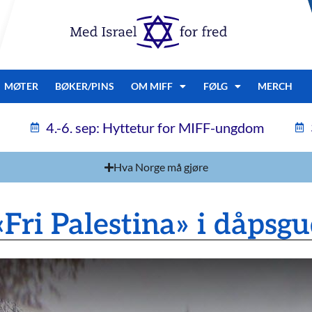
MØTER
BØKER/PINS
OM MIFF
FØLG
MERCH
4.-6. sep: Hyttetur for MIFF-ungdom
Hva Norge må gjøre
«Fri Palestina» i dåpsg