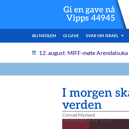
Gi en gave nå
Vipps 44945
BLI MEDLEM
GI GAVE
SVAR OM ISRAEL
12. august: MIFF-møte Arendalsuka
I morgen sk
verden
Conrad Myrland
3. desember 2018
15:22