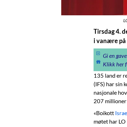
LO
Tirsdag 4. 
i vanære på
Gi en gave
Klikk her f
135 land er r
(IFS) har sin
nasjonale hov
207 millioner
«Boikott
Israe
møtet har LO a