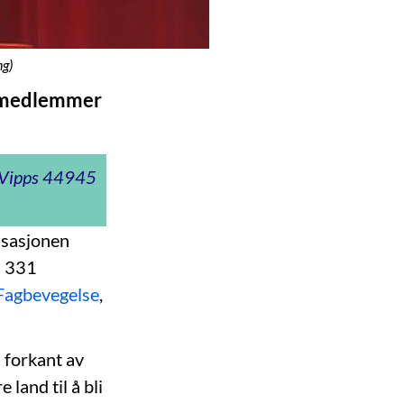
ng)
0 medlemmer
t Vipps 44945
isasjonen
a 331
Fagbevegelse
,
I forkant av
land til å bli