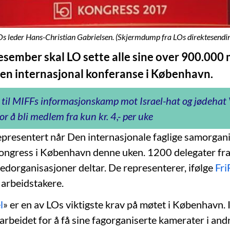
s leder Hans-Christian Gabrielsen. (Skjermdump fra LOs direktesendi
desember skal LO sette alle sine over 900.00
 en internasjonal konferanse i København.
 til MIFFs informasjonskamp mot Israel-hat og jødeha
or å bli medlem fra kun kr. 4,- per uke
epresentert når Den internasjonale faglige samorgan
 kongress i København denne uken. 1200 delegater fr
edorganisasjoner deltar. De representerer, ifølge
Fri
 arbeidstakere.
l
» er en av LOs viktigste krav på møtet i København. 
rbeidet for å få sine fagorganiserte kamerater i andre 