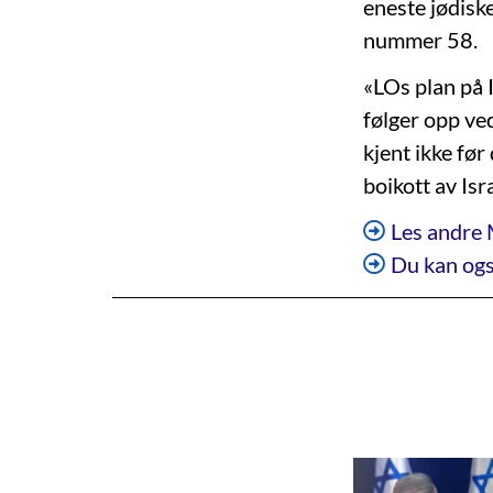
eneste jødiske
nummer 58.
«LOs plan på 
følger opp ve
kjent ikke før
boikott av Isr
Les andre 
Du kan ogs