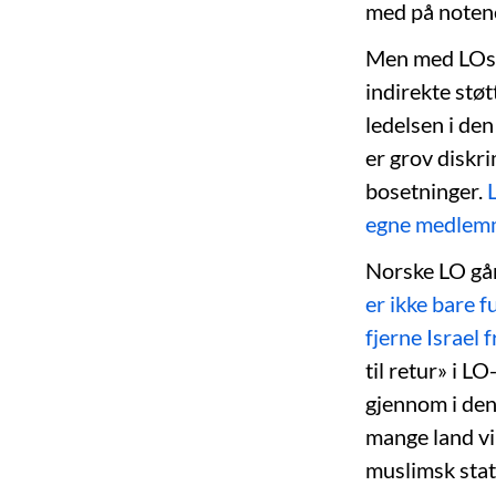
med på notene,
Men med LOs in
indirekte støt
ledelsen i den
er grov diskr
bosetninger.
egne medlemme
Norske LO går 
er ikke bare f
fjerne Israel f
til retur» i 
gjennom i den 
mange land vi
muslimsk sta