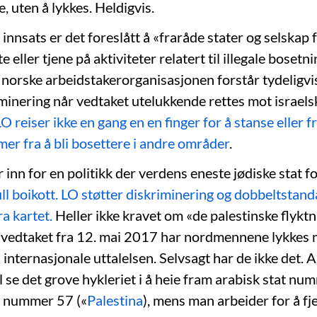
 uten å lykkes. Heldigvis.
nsats er det foreslått å «fraråde stater og selskap f
te eller tjene på aktiviteter relatert til illegale boset
 norske arbeidstakerorganisasjonen forstår tydeligvis
iminering når vedtaket utelukkende rettes mot israels
LO reiser ikke en gang en en finger for å stanse eller f
r fra å bli bosettere i andre områder
.
inn for en politikk der verdens eneste jødiske stat f
ull boikott. LO støtter diskriminering og dobbeltstand
ra kartet.
Heller ikke kravet om «de palestinske flyktn
LO-vedtaket fra 12. mai 2017 har nordmennene lykkes 
internasjonale uttalelsen. Selvsagt har de ikke det. A
l se det grove hykleriet i å heie fram arabisk stat n
t nummer 57 («
Palestina
), mens man arbeider for å f