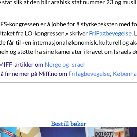
 stat slik at den blir arabisk stat nummer 23 og musl
IFS-kongressen er å jobbe for å styrke teksten med f
dtaket fra LO-kongressen,» skriver
FriFagbevegelse
. 
 de får til «en internasjonal økonomisk, kulturell og 
ael» og støtte fra sine kamerater i kravet om Israels ø
MIFF-artikler om
Norge og Israel
å finne mer på Miff.no om
Frifagbevegelse
,
Københa
Bestill bøker