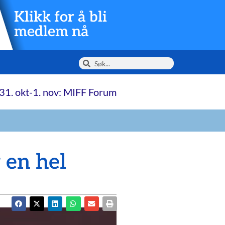
Klikk for å bli
medlem nå
31. okt-1. nov: MIFF Forum
 en hel