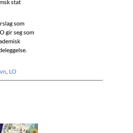
imsk stat
orslag som
LO gir seg som
akademisk
deleggelse.
vn
,
LO