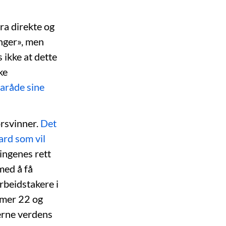
ra direkte og
ninger», men
 ikke at dette
ke
raråde sine
orsvinner.
Det
ard som vil
ingenes rett
med å få
rbeidstakere i
ummer 22 og
jerne verdens