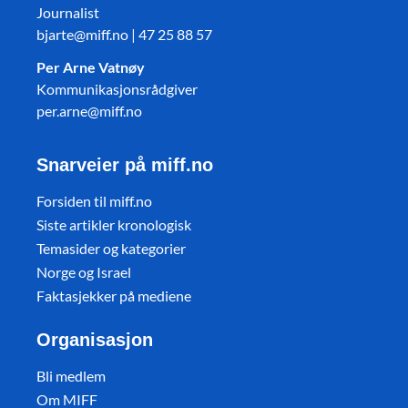
Journalist
bjarte@miff.no | 47 25 88 57
Per Arne Vatnøy
Kommunikasjonsrådgiver
per.arne@miff.no
Snarveier på miff.no
Forsiden til miff.no
Siste artikler kronologisk
Temasider og kategorier
Norge og Israel
Faktasjekker på mediene
Organisasjon
Bli medlem
Om MIFF