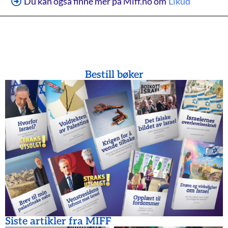
Du kan også finne mer på Miff.no om
Likud
Bestill bøker
Siste artikler fra MIFF