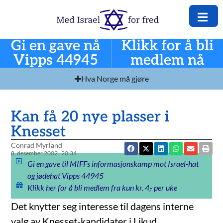
Gi en gave nå
Klikk for å bli
Vipps 44945
medlem nå
Hva Norge må gjøre
Kan få 20 nye plasser i
Knesset
Conrad Myrland
8. desember 2002
20:34
Gi en gave til MIFFs informasjonskamp mot Israel-hat
og jødehat Vipps 44945
Klikk her for å bli medlem fra kun kr. 4,- per uke
Det knytter seg interesse til dagens interne
valg av Knesset-kandidater i Likud.