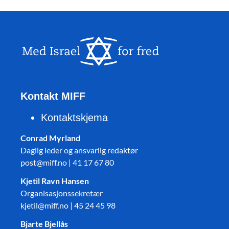
Kontakt MIFF
Kontaktskjema
Conrad Myrland
Daglig leder og ansvarlig redaktør
post@miff.no | 41 17 67 80
Kjetil Ravn Hansen
Organisasjonssekretær
kjetil@miff.no | 45 24 45 98
Bjarte Bjellås