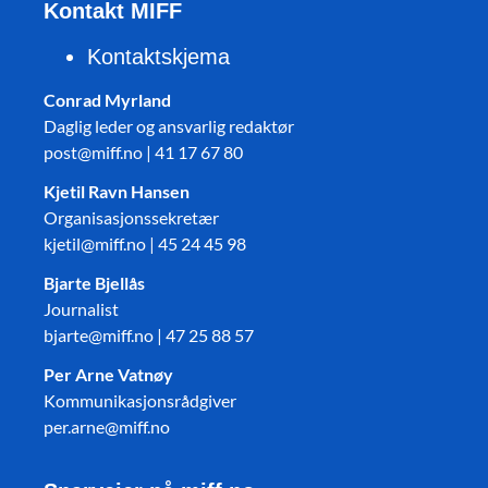
Kontakt MIFF
Kontaktskjema
Conrad Myrland
Daglig leder og ansvarlig redaktør
post@miff.no | 41 17 67 80
Kjetil Ravn Hansen
Organisasjonssekretær
kjetil@miff.no | 45 24 45 98
Bjarte Bjellås
Journalist
bjarte@miff.no | 47 25 88 57
Per Arne Vatnøy
Kommunikasjonsrådgiver
per.arne@miff.no