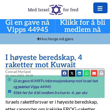
Gi en gave nå
Klikk for å bli
Vipps 44945
medlem nå
Hva Norge må gjøre
I høyeste beredskap, 4
raketter mot Kuwait
Conrad Myrland
20. mars 2003
20:38
Gi en gave til MIFFs informasjonskamp mot Israel-hat
og jødehat Vipps 44945
Klikk her for å bli medlem fra kun kr. 4,- per uke
Israels rakettforsvar er i høyeste beredskap,
etter rapporter om irakiske FROG-raketter