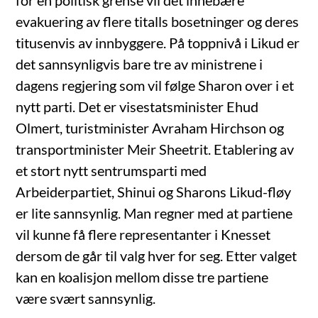
for en politisk grense vil det innebære
evakuering av flere titalls bosetninger og deres
titusenvis av innbyggere. På toppnivå i Likud er
det sannsynligvis bare tre av ministrene i
dagens regjering som vil følge Sharon over i et
nytt parti. Det er visestatsminister Ehud
Olmert, turistminister Avraham Hirchson og
transportminister Meir Sheetrit. Etablering av
et stort nytt sentrumsparti med
Arbeiderpartiet, Shinui og Sharons Likud-fløy
er lite sannsynlig. Man regner med at partiene
vil kunne få flere representanter i Knesset
dersom de går til valg hver for seg. Etter valget
kan en koalisjon mellom disse tre partiene
være svært sannsynlig.