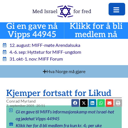
Gi en gave nå
Klikk for å bli
Vipps 44945
medlem nå
12. august: MIFF-møte Arendalsuka
4.-6. sep: Hyttetur for MIFF-ungdom
31. okt-1. nov: MIFF Forum
Hva Norge må gjøre
Kjemper fortsatt for Likud
Conrad Myrland
7. september 2005
20:51
Gi en gave til MIFFs informasjonskamp mot Israel-hat
og jødehat Vipps 44945
Klikk her for å bli medlem fra kun kr. 4,- per uke