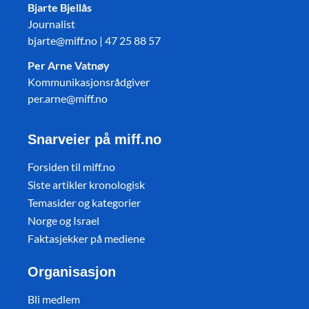
Bjarte Bjellås
Journalist
bjarte@miff.no | 47 25 88 57
Per Arne Vatnøy
Kommunikasjonsrådgiver
per.arne@miff.no
Snarveier på miff.no
Forsiden til miff.no
Siste artikler kronologisk
Temasider og kategorier
Norge og Israel
Faktasjekker på mediene
Organisasjon
Bli medlem