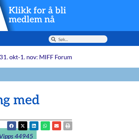
Klikk for å bli
medlem nå
31. okt-1. nov: MIFF Forum
ing med
t Vipps 44945