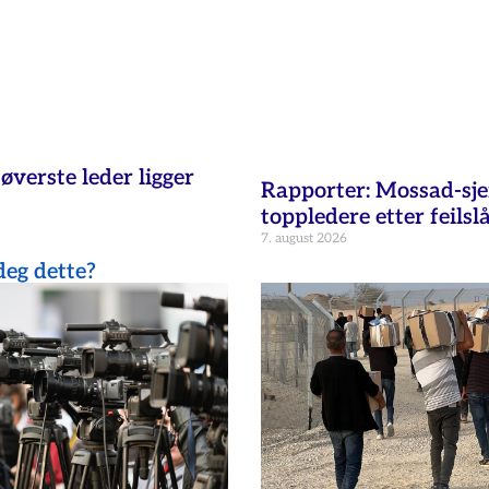
øverste leder ligger
Rapporter: Mossad-sje
toppledere etter feilsl
7. august 2026
eg dette?