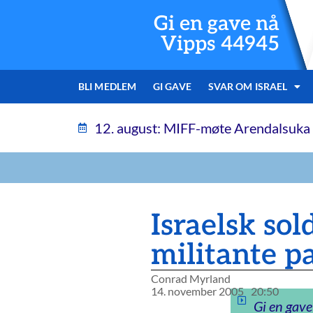
Gi en gave nå
Vipps 44945
BLI MEDLEM
GI GAVE
SVAR OM ISRAEL
12. august: MIFF-møte Arendalsuka
Israelsk so
militante p
Conrad Myrland
14. november 2005
20:50
Gi en gave