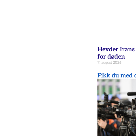
Hevder Irans 
for døden
7. august 2026
Fikk du med d