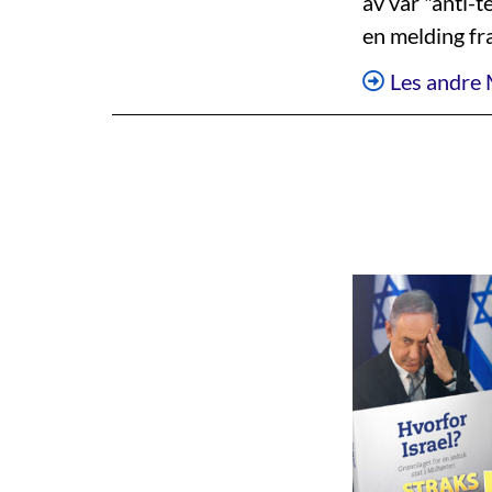
av vår "anti-t
en melding fr
Les andre 