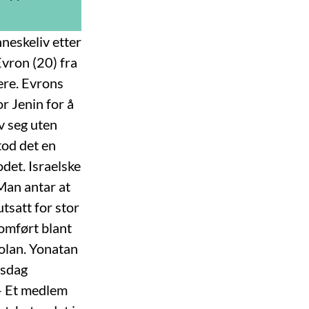
neskeliv etter
Evron (20) fra
ere. Evrons
r Jenin for å
v seg uten
tod det en
det. Israelske
Man antar at
tsatt for stor
nomført blant
Golan. Yonatan
nsdag
 – Et medlem