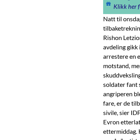
Klikk her f
Natt til onsd
tilbaketrekni
Rishon Letzio
avdeling gikk 
arrestere en 
motstand, men
skuddveksling
soldater fant
angriperen ble
fare, er de t
sivile, sier I
Evron etterlat
ettermiddag. 