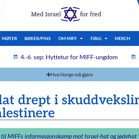
MØTER
BØKER/PINS
OM MIFF
FØLG
MERCH
4.-6. sep: Hyttetur for MIFF-ungdom
Hva Norge må gjøre
ldat drept i skuddveksl
alestinere
 til MIFFs informasjonskamp mot Israel-hat og jødeha