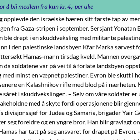
or å bli medlem fra kun kr. 4,- per uke
ag opplevde den israelske hæren sitt første tap av men
ngen fra Gaza-stripen i september. Sersjant Yonatan 
n ble drept i en skuddveksling med militante palestin
inn i den palestinske landsbyen Kfar Marka sørvest fo
ettersøkt Hamas-mann tirsdag kveld. Mannen overga
 da soldatene var på vei til å forlate landsbyen opps
 med minst en væpnet palestiner. Evron ble skutt i ho
 senere en Kalashnikov rifle med blod på i nærheten. 
 såret i skuddvekslingen. – Selv om våre soldater er u
ilbakeholdne med å skyte fordi operasjonene blir gjen
DFs divisjonssjef for Judea og Samaria, brigader Yair 
er seg foreldre og en yngre bror. Han blir gravlagt o
Hamas har tatt på seg ansvaret for drapet på Evron.