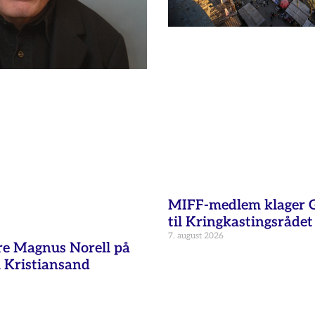
MIFF-medlem klager G
til Kringkastingsrådet
7. august 2026
re Magnus Norell på
 Kristiansand