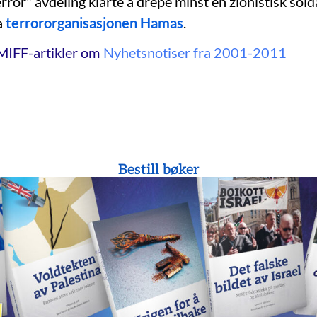
error" avdeling klarte å drepe minst en zionistisk solda
a
terrororganisasjonen Hamas
.
MIFF-artikler om
Nyhetsnotiser fra 2001-2011
Bestill bøker