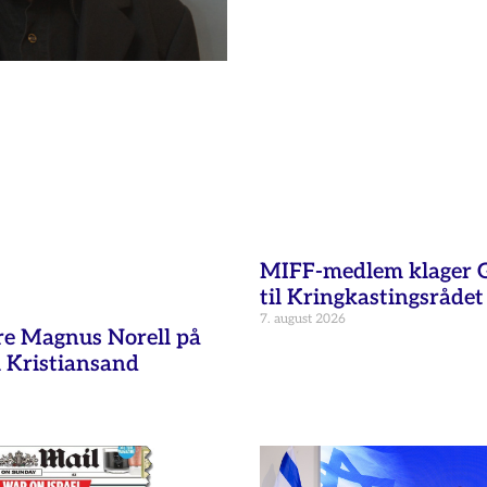
MIFF-medlem klager G
til Kringkastingsrådet
7. august 2026
re Magnus Norell på
 Kristiansand