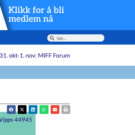
Klikk for å bli
medlem nå
31. okt-1. nov: MIFF Forum
t Vipps 44945