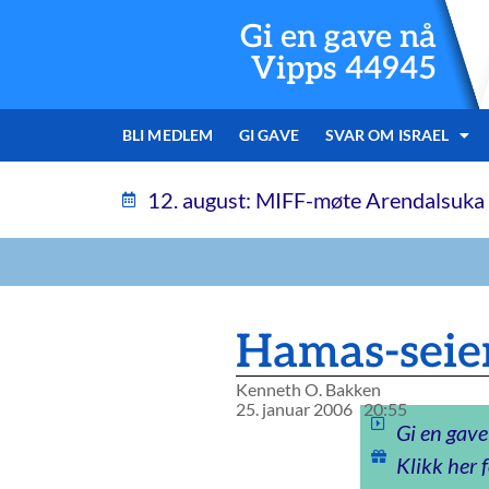
Gi en gave nå
Vipps 44945
BLI MEDLEM
GI GAVE
SVAR OM ISRAEL
12. august: MIFF-møte Arendalsuka
Hamas-seie
Kenneth O. Bakken
25. januar 2006
20:55
Gi en gave
Klikk her f