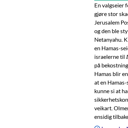
En valgseier 
gjøre stor ska
Jerusalem Pos
og den ble st
Netanyahu. Kn
en Hamas-seier
israelerne til
på bekostning
Hamas blir en
at en Hamas-s
kunne si at ha
sikkerhetskon
veikart. Olme
ensidig tilbak