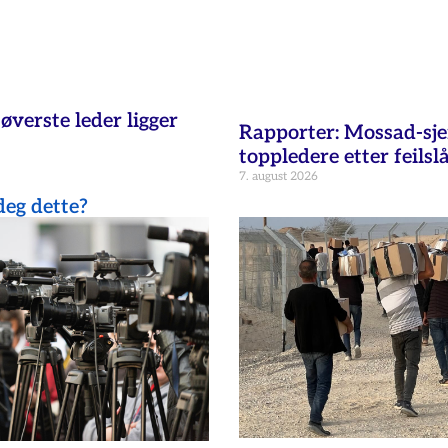
øverste leder ligger
Rapporter: Mossad-sje
toppledere etter feilsl
7. august 2026
eg dette?