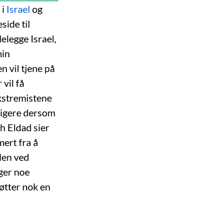
 i
Israel
og
side til
elegge Israel,
min
 vil tjene på
vil få
ekstremistene
ligere dersom
h Eldad sier
ert fra å
alen ved
ger noe
tøtter nok en