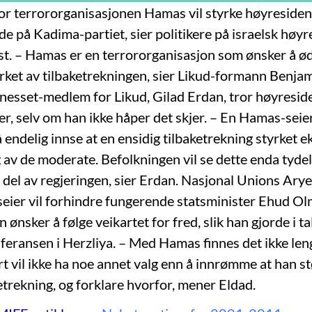
for terrororganisasjonen Hamas vil styrke høyresiden
de på Kadima-partiet, sier politikere på israelsk høyre
t. – Hamas er en terrororganisasjon som ønsker å ød
yrket av tilbaketrekningen, sier Likud-formann Benja
esset-medlem for Likud, Gilad Erdan, tror høyresiden
, selv om han ikke håper det skjer. – En Hamas-seier 
 å endelig innse at en ensidig tilbaketrekning styrket 
 av de moderate. Befolkningen vil se dette enda tyde
 del av regjeringen, sier Erdan. Nasjonal Unions Arye
eier vil forhindre fungerende statsminister Ehud Olm
n ønsker å følge veikartet for fred, slik han gjorde i t
feransen i Herzliya. – Med Hamas finnes det ikke len
rt vil ikke ha noe annet valg enn å innrømme at han s
etrekning, og forklare hvorfor, mener Eldad.