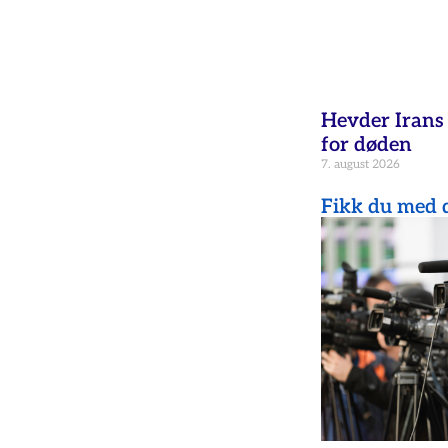
Hevder Irans 
for døden
7. august 2026
Fikk du med d