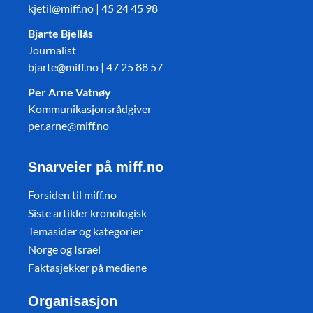
kjetil@miff.no | 45 24 45 98
Bjarte Bjellås
Journalist
bjarte@miff.no | 47 25 88 57
Per Arne Vatnøy
Kommunikasjonsrådgiver
per.arne@miff.no
Snarveier på miff.no
Forsiden til miff.no
Siste artikler kronologisk
Temasider og kategorier
Norge og Israel
Faktasjekker på mediene
Organisasjon