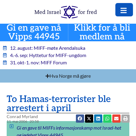
Gi en gave nå
Klikk for å bli
Vipps 44945
medlem nå
12. august: MIFF-møte Arendalsuka
4.-6. sep: Hyttetur for MIFF-ungdom
31. okt-1. nov: MIFF Forum
Hva Norge må gjøre
To Hamas-terrorister ble
arrestert i april
Conrad Myrland
11. mai 2006
20:58
Gi en gave til MIFFs informasjonskamp mot Israel-hat
og jødehat Vipps 44945