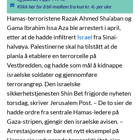
Klikk her for å bli medlem fra kun kr. 4,- per uke
Hamas-terroristene Razak Ahmed Sha’aban og
Gama Ibrahim Issa Aza ble arrestert i april,
etter at de hadde infiltrert
Israel
fra Sinai-
halvøya. Palestinerne skal ha tilstått at de
planla å etablere en terrorcelle på
Vestbredden, og hadde som mål å kidnappe
israelske soldater og gjennomføre
terrorangrep. Den israelske
sikkerhetstjenesten Shin Bet frigjorde nyheten
torsdag, skriver Jerusalem Post. – De to sier de
hadde ordre fra sentrale Hamas-ledere på
Gaza-stripen, gjengir den israelske avisen. –
Arrestasjonen er bare et nytt eksempel på