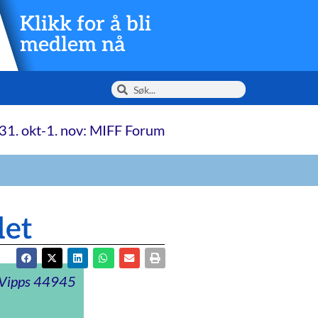
Klikk for å bli
medlem nå
31. okt-1. nov: MIFF Forum
det
t Vipps 44945