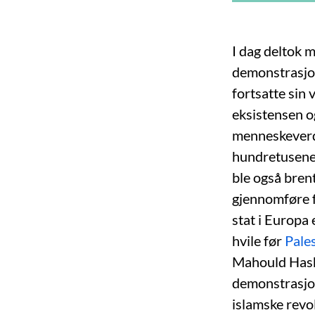
I dag deltok m
demonstrasjon
fortsatte sin 
eksistensen o
menneskeverde
hundretusene
ble også bren
gjennomføre f
stat i Europa 
hvile før
Pale
Mahould Hash
demonstrasjon
islamske revo