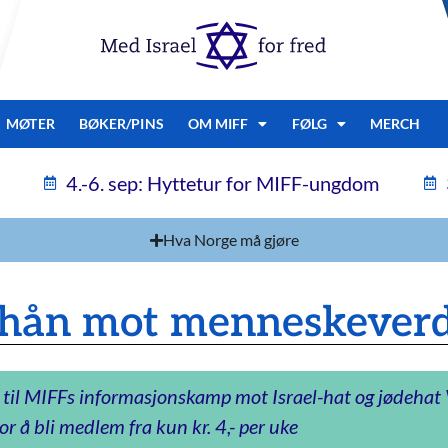
MØTER
BØKER/PINS
OM MIFF
FØLG
MERCH
4.-6. sep: Hyttetur for MIFF-ungdom
Hva Norge må gjøre
n hån mot menneskever
 til MIFFs informasjonskamp mot Israel-hat og jødeha
or å bli medlem fra kun kr. 4,- per uke