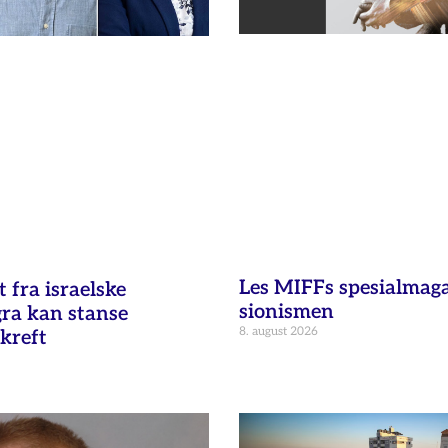
Les MIFFs spesialmag
fra israelske
sionismen
gra kan stanse
8. august 2026
kreft