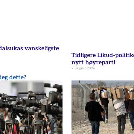
dalsukas vanskeligste
Tidligere Likud-politik
nytt høyreparti
7. august 2026
eg dette?