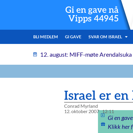
Gi en gave nå
Vipps 44945
BLI MEDLEM
GI GAVE
SVAR OM ISRAEL
12. august: MIFF-møte Arendalsuka
Israel er e
Conrad Myrland
12. oktober 2007
12:11
Gi en gave
Klikk her f