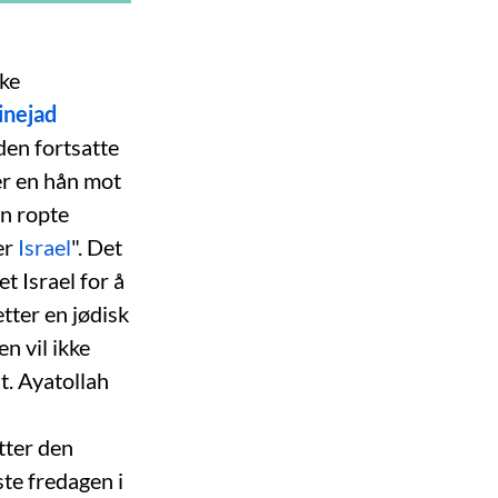
ske
nejad
den fortsatte
er en hån mot
an ropte
er
Israel
". Det
t Israel for å
tter en jødisk
n vil ikke
nt. Ayatollah
tter den
te fredagen i