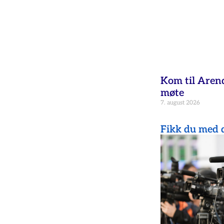
Kom til Aren
møte
7. august 2026
Fikk du med d