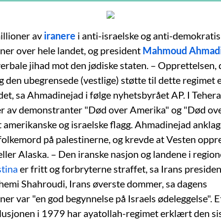
illioner av
iranere
i anti-israelske og anti-demokrati
er over hele landet, og president
Mahmoud Ahmadi
verbale jihad mot den jødiske staten. – Opprettelsen, 
g den ubegrensede (vestlige) støtte til dette regimet 
t, sa Ahmadinejad i følge nyhetsbyrået AP. I Teher
r av demonstranter "Død over Amerika" og "Død ov
t amerikanske og israelske flagg. Ahmadinejad anklage
olkemord på palestinerne, og krevde at Vesten oppre
eller Alaska. – Den iranske nasjon og landene i regione
stina
er fritt og forbryterne straffet, sa Irans preside
emi Shahroudi, Irans øverste dommer, sa dagens
er var "en god begynnelse på Israels ødeleggelse". E
lusjonen i 1979 har ayatollah-regimet erklært den sis