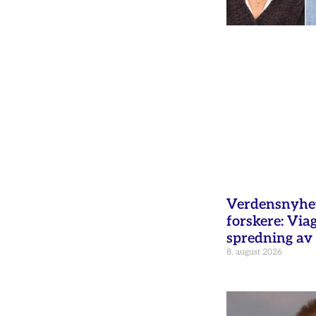
Verdensnyhet 
forskere: Via
spredning av 
8. august 2026