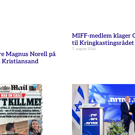
MIFF-medlem klager G
til Kringkastingsrådet
7. august 2026
re Magnus Norell på
 Kristiansand