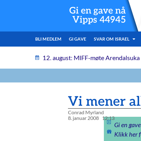
Gi en gave nå
Vipps 44945
BLI MEDLEM
GI GAVE
SVAR OM ISRAEL
12. august: MIFF-møte Arendalsuka
Vi mener al
Conrad Myrland
8. januar 2008
12:13
Gi en gave
Klikk her f