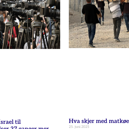
Hva skjer med matkøe
rael til
25. juni 2025
lser 37 ganger mer