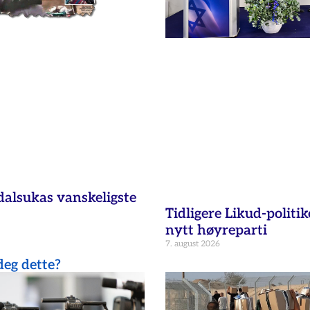
dalsukas vanskeligste
Tidligere Likud-politik
nytt høyreparti
7. august 2026
eg dette?