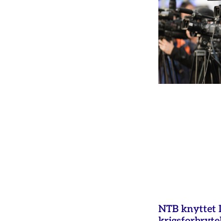
NTB knyttet Is
krigsforbryte