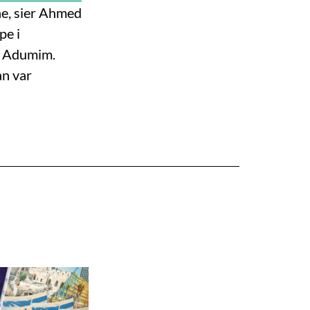
ne, sier Ahmed
pe i
eh Adumim.
an var