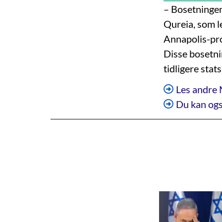
– Bosetningen
Qureia, som l
Annapolis-pro
Disse bosetni
tidligere sta
Les andre 
Du kan ogs