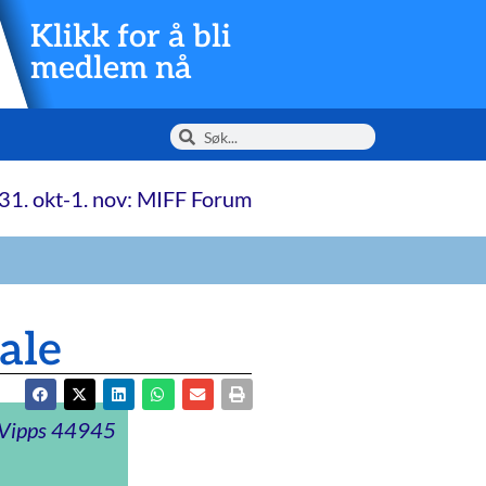
Klikk for å bli
medlem nå
31. okt-1. nov: MIFF Forum
ale
t Vipps 44945