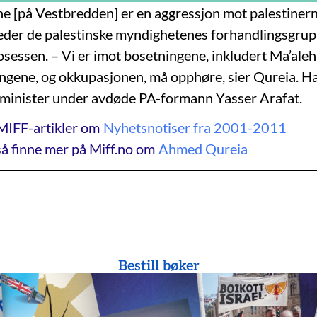
e [på Vestbredden] er en aggressjon mot palestiner
eder de palestinske myndighetenes forhandlingsgrup
sessen. – Vi er imot bosetningene, inkludert Ma’al
ngene, og okkupasjonen, må opphøre, sier Qureia. H
tsminister under avdøde PA-formann Yasser Arafat.
MIFF-artikler om
Nyhetsnotiser fra 2001-2011
å finne mer på Miff.no om
Ahmed Qureia
Bestill bøker