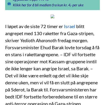
Klikk her for å bli medlem fra kun kr. 4,- per uke
I løpet av de siste 72 timer er
Israel
blitt
angrepet med 130 raketter fra Gaza-stripen,
skriver
Yedioth Aharonoth
fredag morgen.
Forsvarsminister Ehud Barak lovte torsdag å få
en stans i rakettangrepene. – IDF vil fortsette
sine operasjoner mot Kassam-gruppene inntil
de ikke lenger kan angripe Israel, sa Barak. –
Det vil ikke være enkelt og det vil ikke skje
denne uken, men vi vil få en slutt på angrepene
på Sderot, la Barak til. Forsvarsministeren har
bedt IDF fortsette forberedelsene til en større
anti-terror operasjon på Gaza-stripen.