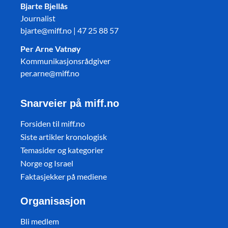
Bjarte Bjellås
Journalist
bjarte@miff.no | 47 25 88 57
Per Arne Vatnøy
Kommunikasjonsrådgiver
per.arne@miff.no
Snarveier på miff.no
Forsiden til miff.no
Siste artikler kronologisk
Temasider og kategorier
Norge og Israel
Faktasjekker på mediene
Organisasjon
Bli medlem