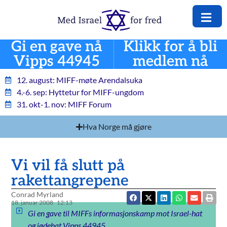
Gi en gave nå
Klikk for å bli
Vipps 44945
medlem nå
12. august: MIFF-møte Arendalsuka
4.-6. sep: Hyttetur for MIFF-ungdom
31. okt-1. nov: MIFF Forum
Hva Norge må gjøre
Vi vil få slutt på
rakettangrepene
Conrad Myrland
18. januar 2008
12:13
Gi en gave til MIFFs informasjonskamp mot Israel-hat
og jødehat Vipps 44945