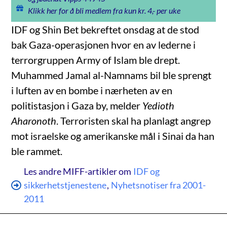
Klikk her for å bli medlem fra kun kr. 4,- per uke
IDF og Shin Bet bekreftet onsdag at de stod
bak Gaza-operasjonen hvor en av lederne i
terrorgruppen Army of Islam ble drept.
Muhammed Jamal al-Namnams bil ble sprengt
i luften av en bombe i nærheten av en
politistasjon i Gaza by, melder
Yedioth
Aharonoth
. Terroristen skal ha planlagt angrep
mot israelske og amerikanske mål i Sinai da han
ble rammet.
Les andre MIFF-artikler om
IDF og
sikkerhetstjenestene
,
Nyhetsnotiser fra 2001-
2011