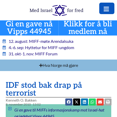
Gi en gave nå
Klikk for å bli
Vipps 44945
medlem nå
12. august: MIFF-møte Arendalsuka
4.-6. sep: Hyttetur for MIFF-ungdom
31. okt-1. nov: MIFF Forum
Hva Norge må gjøre
IDF stod bak drap på
terrorist
Kenneth O. Bakken
8. november 2010
13:02
Gi en gave til MIFFs informasjonskamp mot Israel-hat
og jødehat Vipps 44945