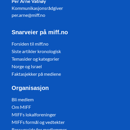
Per Arne Vatnøy
Kommunikasjonsrådgiver
per.arne@miff.no
Snarveier på miff.no
Forsiden til miff.no
Siste artikler kronologisk
Temasider og kategorier
Norge og Israel
Faktasjekker på mediene
Organisasjon
Bli medlem
Om MIFF
MIFFs lokalforeninger
MIFFs formål og vedtekter
Ressursside for medlemmer