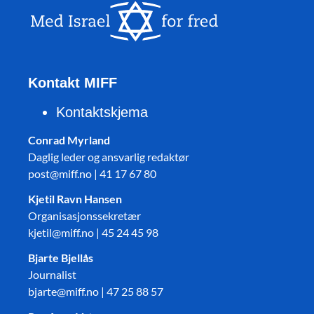
Kontakt MIFF
Kontaktskjema
Conrad Myrland
Daglig leder og ansvarlig redaktør
post@miff.no | 41 17 67 80
Kjetil Ravn Hansen
Organisasjonssekretær
kjetil@miff.no | 45 24 45 98
Bjarte Bjellås
Journalist
bjarte@miff.no | 47 25 88 57