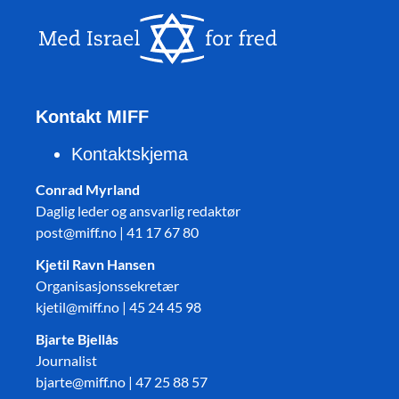
Kontakt MIFF
Kontaktskjema
Conrad Myrland
Daglig leder og ansvarlig redaktør
post@miff.no | 41 17 67 80
Kjetil Ravn Hansen
Organisasjonssekretær
kjetil@miff.no | 45 24 45 98
Bjarte Bjellås
Journalist
bjarte@miff.no | 47 25 88 57