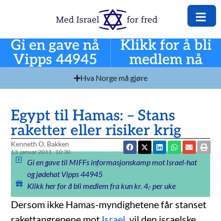
Gi en gave nå
Klikk for å bli
Vipps 44945
medlem nå
Hva Norge må gjøre
Egypt til Hamas: – Stans
raketter eller risiker krig
Kenneth O. Bakken
13. januar 2011
10:30
Gi en gave til MIFFs informasjonskamp mot Israel-hat
og jødehat Vipps 44945
Klikk her for å bli medlem fra kun kr. 4,- per uke
Dersom ikke Hamas-myndighetene får stanset
rakettangrepene mot
Israel
, vil den israelske