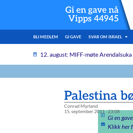
Gi en gave nå
Vipps 44945
BLI MEDLEM
GI GAVE
SVAR OM ISRAEL
12. august: MIFF-møte Arendalsuka
Palestina bø
Conrad Myrland
15. september 2011
23:08
Gi en gave
Klikk her f