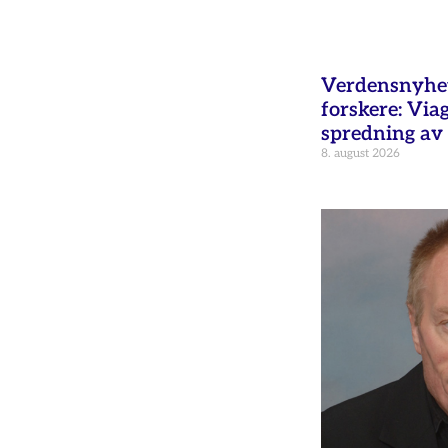
Verdensnyhet 
forskere: Via
spredning av 
8. august 2026