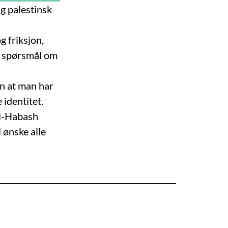
g palestinsk
g friksjon,
er spørsmål om
n at man har
 identitet.
al-Habash
 ønske alle