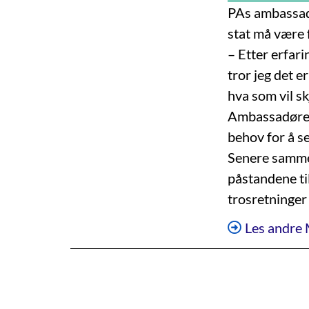
PAs ambassadø
stat må være f
– Etter erfari
tror jeg det e
hva som vil sk
Ambassadøren 
behov for å se
Senere samme 
påstandene til
trosretninge
Les andre 