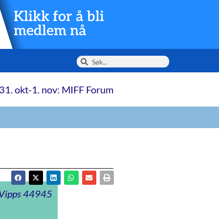
Klikk for å bli
medlem nå
31. okt-1. nov: MIFF Forum
t Vipps 44945