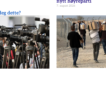
nytt høyreparti
7. august 2026
eg dette?