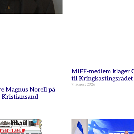
MIFF-medlem klager G
til Kringkastingsrådet
7. august 2026
re Magnus Norell på
 Kristiansand