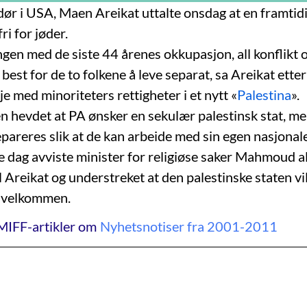
r i USA, Maen Areikat uttalte onsdag at en framtidi
ri for jøder.
ngen med de siste 44 årenes okkupasjon, all konflikt o
r best for de to folkene å leve separat, sa Areikat ett
je med minoriteters rettigheter i et nytt «
Palestina
».
hevdet at PA ønsker en sekulær palestinsk stat, me
pareres slik at de kan arbeide med sin egen nasjonale
dag avviste minister for religiøse saker Mahmoud 
 Areikat og understreket at den palestinske staten vil
r velkommen.
MIFF-artikler om
Nyhetsnotiser fra 2001-2011