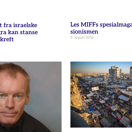
Les MIFFs spesialmag
fra israelske
sionismen
gra kan stanse
8. august 2026
kreft