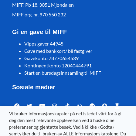
MIFF, Pb 18, 3051 Mjøndalen
MIFF org. nr. 970 550 232
Gi en gave til MIFF
Vipps gaver 44945
Gave med bankkort/ bli fastgiver
Gavekonto 78770654539
Kontingentkonto 12040444791
Start en bursdagsinnsamling til MIFF
Sosiale medier
Vi bruker informasjonskapsler på nettstedet vårt for å gi
deg den mest relevante opplevelsen ved å huske dine
Visit MIFF in other languages
preferanser og gjentatte besøk. Ved å klikke «Godta»
samtykker du til bruken av ALLE informasjonskapslene. Du