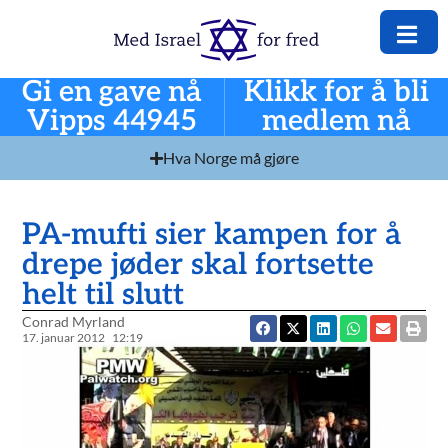
Gi en gave nå
Klikk for å bli
Vipps 44945
medlem nå
Hva Norge må gjøre
PA-mufti sier kampen for å
drepe jøder skal fortsette
helt til slutt
Conrad Myrland
17. januar 2012
12:19