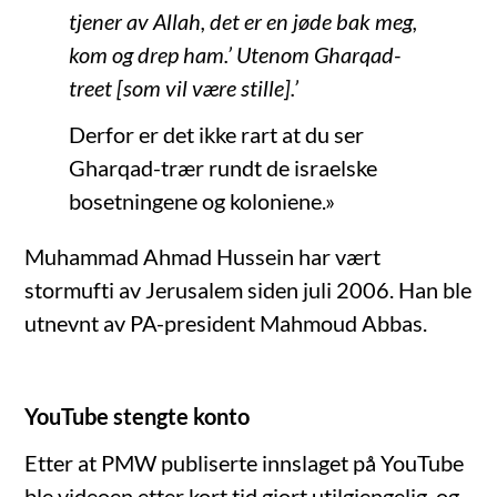
tjener av Allah, det er en jøde bak meg,
kom og drep ham.’ Utenom Gharqad-
treet [som vil være stille].’
Derfor er det ikke rart at du ser
Gharqad-trær rundt de israelske
bosetningene og koloniene.»
Muhammad Ahmad Hussein har vært
stormufti av Jerusalem siden juli 2006. Han ble
utnevnt av PA-president Mahmoud Abbas.
YouTube stengte konto
Etter at PMW publiserte innslaget på YouTube
ble videoen etter kort tid gjort utilgjengelig, og