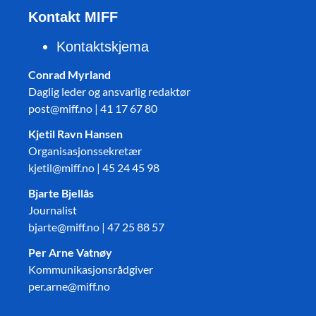
Kontakt MIFF
Kontaktskjema
Conrad Myrland
Daglig leder og ansvarlig redaktør
post@miff.no | 41 17 67 80
Kjetil Ravn Hansen
Organisasjonssekretær
kjetil@miff.no | 45 24 45 98
Bjarte Bjellås
Journalist
bjarte@miff.no | 47 25 88 57
Per Arne Vatnøy
Kommunikasjonsrådgiver
per.arne@miff.no