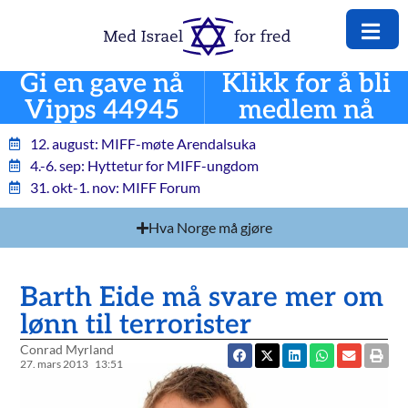
Gi en gave nå
Klikk for å bli
Vipps 44945
medlem nå
12. august: MIFF-møte Arendalsuka
4.-6. sep: Hyttetur for MIFF-ungdom
31. okt-1. nov: MIFF Forum
Hva Norge må gjøre
Barth Eide må svare mer om
lønn til terrorister
Conrad Myrland
27. mars 2013
13:51