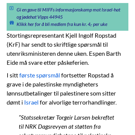
Gi en gave til MIFFs informasjonskamp mot Israel-hat
og jødehat Vipps 44945
Klikk her for å bli medlem fra kun kr. 4,- per uke
Stortingsrepresentant Kjell Ingolf Ropstad
(KrF) har sendt to skriftlige spørsmål til
utenriksministeren denne uken. Espen Barth
Eide må svare etter påskeferien.
I sitt
første spørsmål
fortsetter Ropstad å
grave i de palestinske myndigheters
lønnsutbetalinger til palestinere som sitter
dømt i
Israel
for alvorlige terrorhandlinger.
”Statssekretær Torgeir Larsen bekreftet
til NRK Dagsrevyen at støtten fra