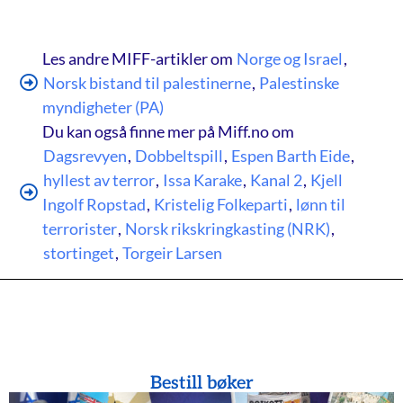
Les andre MIFF-artikler om
Norge og Israel
,
Norsk bistand til palestinerne
,
Palestinske
myndigheter (PA)
Du kan også finne mer på Miff.no om
Dagsrevyen
,
Dobbeltspill
,
Espen Barth Eide
,
hyllest av terror
,
Issa Karake
,
Kanal 2
,
Kjell
Ingolf Ropstad
,
Kristelig Folkeparti
,
lønn til
terrorister
,
Norsk rikskringkasting (NRK)
,
stortinget
,
Torgeir Larsen
Bestill bøker