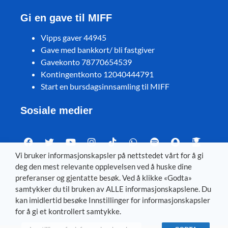
Gi en gave til MIFF
Vipps gaver 44945
Gave med bankkort/ bli fastgiver
Gavekonto 78770654539
Kontingentkonto 12040444791
Start en bursdagsinnsamling til MIFF
Sosiale medier
Vi bruker informasjonskapsler på nettstedet vårt for å gi
deg den mest relevante opplevelsen ved å huske dine
Visit MIFF in other languages
preferanser og gjentatte besøk. Ved å klikke «Godta»
samtykker du til bruken av ALLE informasjonskapslene. Du
Svenska
–
Dansk
–
Deutsch
–
Íslenska
–
English
kan imidlertid besøke Innstillinger for informasjonskapsler
for å gi et kontrollert samtykke.