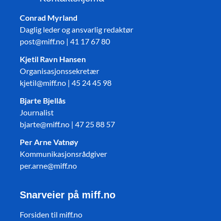
Conrad Myrland
Daglig leder og ansvarlig redaktør
post@miff.no | 41 17 67 80
Kjetil Ravn Hansen
Organisasjonssekretær
kjetil@miff.no | 45 24 45 98
Bjarte Bjellås
Journalist
bjarte@miff.no | 47 25 88 57
Per Arne Vatnøy
Kommunikasjonsrådgiver
per.arne@miff.no
Snarveier på miff.no
Forsiden til miff.no