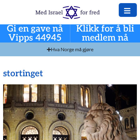
Gi en gave nå
Klikk for å bli
Vipps 44945
medlem nå
Hva Norge må gjøre
stortinget