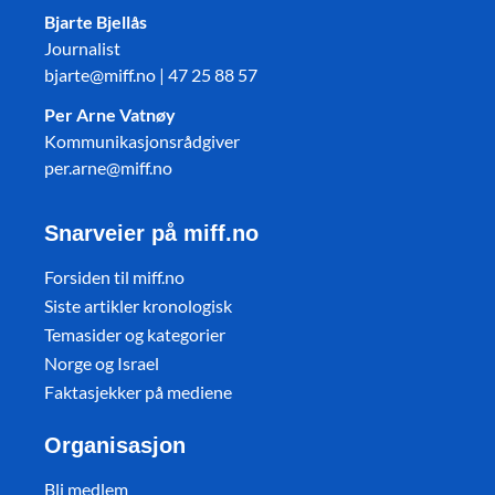
Bjarte Bjellås
Journalist
bjarte@miff.no | 47 25 88 57
Per Arne Vatnøy
Kommunikasjonsrådgiver
per.arne@miff.no
Snarveier på miff.no
Forsiden til miff.no
Siste artikler kronologisk
Temasider og kategorier
Norge og Israel
Faktasjekker på mediene
Organisasjon
Bli medlem