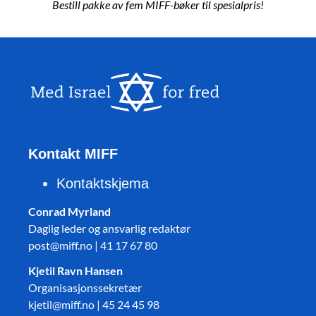
Bestill pakke av fem MIFF-bøker til spesialpris!
Kontakt MIFF
Kontaktskjema
Conrad Myrland
Daglig leder og ansvarlig redaktør
post@miff.no | 41 17 67 80
Kjetil Ravn Hansen
Organisasjonssekretær
kjetil@miff.no | 45 24 45 98