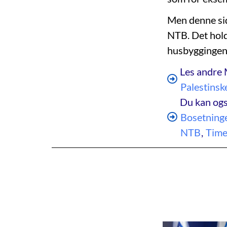
Men denne sid
NTB. Det hold
husbyggingen 
Les andre 
Palestinsk
Du kan ogs
Bosetning
NTB
,
Times