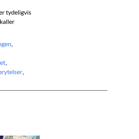
r tydeligvis
kaller
ngen
,
et
,
brytelser
,