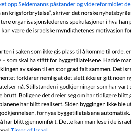
ket opp Seidemanns påstander og videreformidlet d
 en krigsforbrytelse”, skriver det norske nyhetsbyråe
 sitere organisasjonslederens spekulasjoner i hva han 
 kan være de israelske myndighetenes motivasjon fo
ten i saken som ikke gis plass til å komme til orde, er
– som skal ha stått for byggetillatelsene. Hadde man 
klingen av saken til en stor grad falt sammen. Det isr
ntet forklarer nemlig at det slett ikke er gitt noen n
atelser nå. Stillstanden i godkjenninger som har vart
 brutt. Boligene det dreier seg om har tidligere blitt
lanene har blitt realisert. Siden byggingen ikke ble u
godkjennelsen, fornyes byggetillatelsene automatisk.
 har blitt gjennomført. Dette kan man lese i de israe
mpel
Times of Israel.