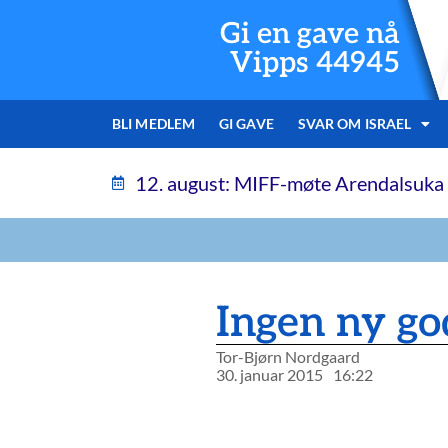
Gi en gave nå
Vipps 44945
BLI MEDLEM
GI GAVE
SVAR OM ISRAEL
12. august: MIFF-møte Arendalsuka
Ingen ny go
Tor-Bjørn Nordgaard
30. januar 2015
16:22