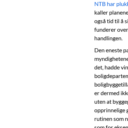
NTB har pluk
kaller planene
også tid til å
funderer over
handlingen.
Den eneste par
myndighetene 
det, hadde vin
boligdeparteme
boligbyggetill
er dermed ikke
uten at byggep
opprinnelige 
rutinen som nå
som for ekse