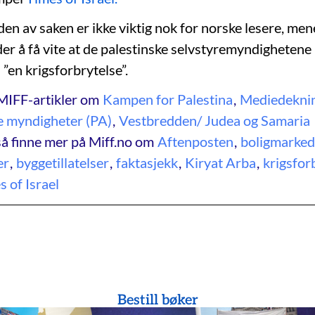
en av saken er ikke viktig nok for norske lesere, mene
er å få vite at de palestinske selvstyremyndighetene 
”en krigsforbrytelse”.
MIFF-artikler om
Kampen for Palestina
,
Mediedekni
e myndigheter (PA)
,
Vestbredden/ Judea og Samaria
å finne mer på Miff.no om
Aftenposten
,
boligmarked
er
,
byggetillatelser
,
faktasjekk
,
Kiryat Arba
,
krigsfor
 of Israel
Bestill bøker