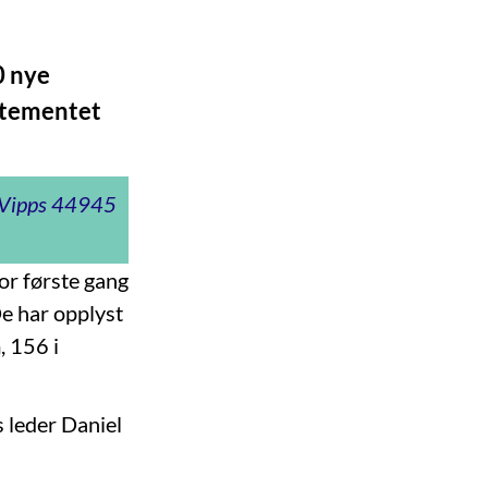
0 nye
artementet
t Vipps 44945
or første gang
De har opplyst
, 156 i
s leder Daniel