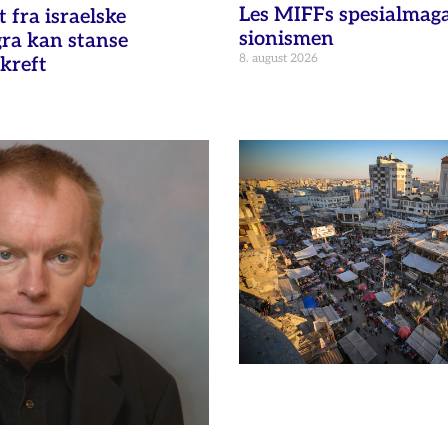
Les MIFFs spesialmag
fra israelske
sionismen
gra kan stanse
8. august 2026
kreft