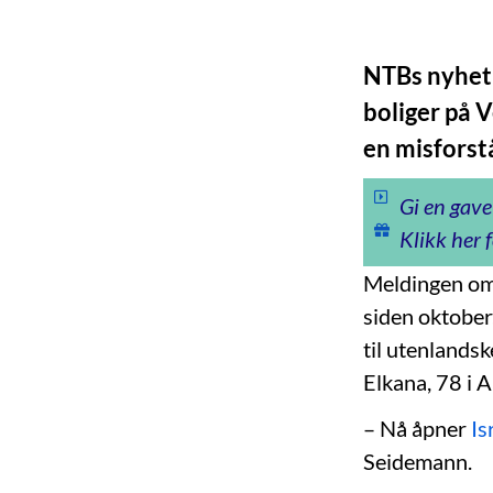
NTBs nyhet 
boliger på 
en misforst
Gi en gave
Klikk her f
Meldingen om 
siden oktober
til utenlands
Elkana, 78 i 
– Nå åpner
Is
Seidemann.