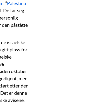
em
. ”
Palestina
t. De tar seg
personlig
r den påståtte
 de israelske
gitt plass for
aelske
ye
 siden oktober
 godkjent, men
tført etter den
 Det er denne
lske avisene,