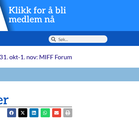
Klikk for å bli
medlem nå
31. okt-1. nov: MIFF Forum
er