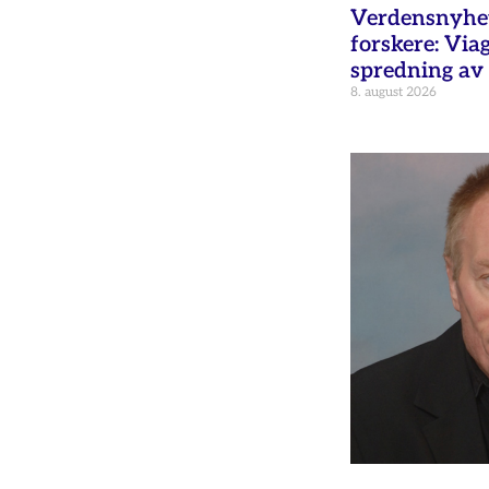
Verdensnyhet 
forskere: Via
spredning av 
8. august 2026