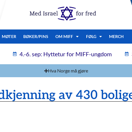
MØTER
BØKER/PINS
OM MIFF
FØLG
MERCH
4.-6. sep: Hyttetur for MIFF-ungdom
Hva Norge må gjøre
dkjenning av 430 bolig