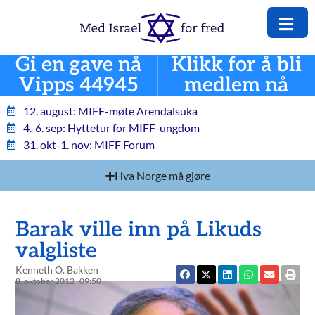
Gi en gave nå
Klikk for å bli
Vipps 44945
medlem nå
12. august: MIFF-møte Arendalsuka
4.-6. sep: Hyttetur for MIFF-ungdom
31. okt-1. nov: MIFF Forum
Hva Norge må gjøre
Barak ville inn på Likuds
valgliste
Kenneth O. Bakken
8. oktober 2012
09:50