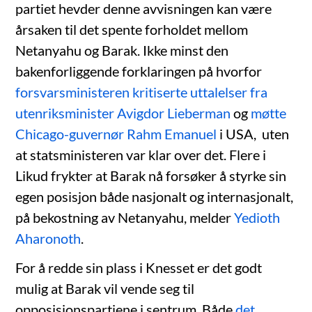
partiet hevder denne avvisningen kan være
årsaken til det spente forholdet mellom
Netanyahu og Barak. Ikke minst den
bakenforliggende forklaringen på hvorfor
forsvarsministeren kritiserte uttalelser fra
utenriksminister Avigdor Lieberman
og
møtte
Chicago-guvernør Rahm Emanuel
i USA, uten
at statsministeren var klar over det. Flere i
Likud frykter at Barak nå forsøker å styrke sin
egen posisjon både nasjonalt og internasjonalt,
på bekostning av Netanyahu, melder
Yedioth
Aharonoth
.
For å redde sin plass i Knesset er det godt
mulig at Barak vil vende seg til
opposisjonspartiene i sentrum. Både
det