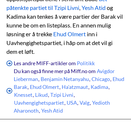
påtenkte partiet til Tzipi Livni
,
Yesh Atid
og
Kadima kan tenkes å være partier der Barak vil
kunne be om en listeplass. En annen mulig
løsning er å trekke
Ehud Olmert
inn i
Uavhengighetspartiet, i håp om at det vil gi
dem et løft.
Les andre MIFF-artikler om
Politikk
Du kan også finne mer på Miff.no om
Avigdor
Lieberman
,
Benjamin Netanyahu
,
Chicago
,
Ehud
Barak
,
Ehud Olmert
,
Ha'atzmaut
,
Kadima
,
Knesset
,
Likud
,
Tzipi Livni
,
Uavhengighetspartiet
,
USA
,
Valg
,
Yedioth
Aharonoth
,
Yesh Atid