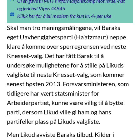
Gi en gave til MIFFs informasjonskamp mot Israel-hat
og jødehat Vipps 44945
Klikk her for å bli medlem fra kun kr. 4,- per uke
Skal man tro meningsmålingene, vil Baraks
eget Uavhengighetsparti (Ha’atzmaut) neppe
klare å komme over sperregrensen ved neste
Knesset-valg. Det har fått Barak til å
undersøke mulighetene for å stille på Likuds
valgliste til neste Knesset-valg, som kommer
senest høsten 2013. Forsvarsministeren, som
tidligere har vært statsminister for
Arbeiderpartiet, kunne være villig til å bytte
parti, dersom Likud ville gi ham og hans
partifeller plass på Likuds valgliste.
Men Likud avviste Baraks tilbud. Kilder i