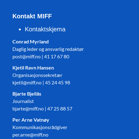
Kontakt MIFF
Kontaktskjema
Conrad Myrland
Daglig leder og ansvarlig redaktør
post@miff.no | 41 17 67 80
Kjetil Ravn Hansen
Organisasjonssekretær
kjetil@miff.no | 45 24 45 98
Bjarte Bjellås
Journalist
bjarte@miff.no | 47 25 88 57
Per Arne Vatnøy
Kommunikasjonsrådgiver
per.arne@miff.no