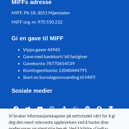
MIFFs adresse
MIFF, Pb 18, 3051 Mjøndalen
MIFF org. nr. 970 550 232
Gi en gave til MIFF
Vipps gaver 44945
Gave med bankkort/ bli fastgiver
Gavekonto 78770654539
Kontingentkonto 12040444791
Start en bursdagsinnsamling til MIFF
Sosiale medier
Vi bruker informasjonskapsler på nettstedet vårt for å gi
deg den mest relevante opplevelsen ved å huske dine
Visit MIFF in other languages
preferanser og gjentatte besøk. Ved å klikke «Godta»