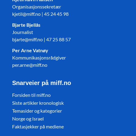
Organisasjonssekretær
kjetil@miff.no | 45 24 45 98
Bjarte Bjellås
Journalist
bjarte@miff.no | 47 25 88 57
Per Arne Vatnøy
Kommunikasjonsrådgiver
per.arne@miff.no
Snarveier på miff.no
Forsiden til miff.no
Siste artikler kronologisk
Temasider og kategorier
Norge og Israel
Faktasjekker på mediene