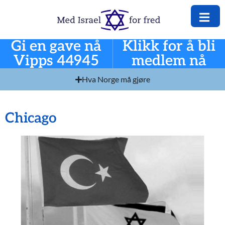
Gi en gave nå
Klikk for å bli
Vipps 44945
medlem nå
Hva Norge må gjøre
Chicago