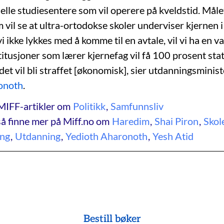
ielle studiesentere som vil operere på kveldstid. Mål
m vil se at ultra-ortodokse skoler underviser kjernen 
ikke lykkes med å komme til en avtale, vil vi ha en va
titusjoner som lærer kjernefag vil få 100 prosent sta
det vil bli straffet [økonomisk], sier utdanningsminist
onoth
.
MIFF-artikler om
Politikk
,
Samfunnsliv
å finne mer på Miff.no om
Haredim
,
Shai Piron
,
Skol
ing
,
Utdanning
,
Yedioth Aharonoth
,
Yesh Atid
Bestill bøker