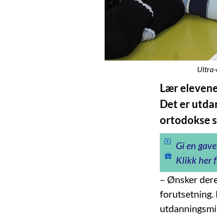
Ultra-
Lær elevene 
Det er utda
ortodokse s
Gi en gave
Klikk her f
– Ønsker dere
forutsetning. 
utdanningsmini