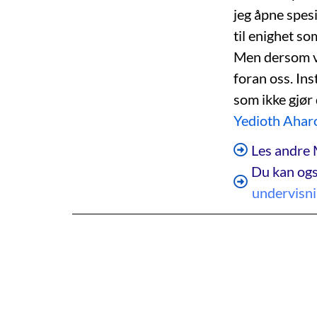
jeg åpne spes
til enighet so
Men dersom vi 
foran oss. Ins
som ikke gjør 
Yedioth Ahar
Les andre 
Du kan ogs
undervisn