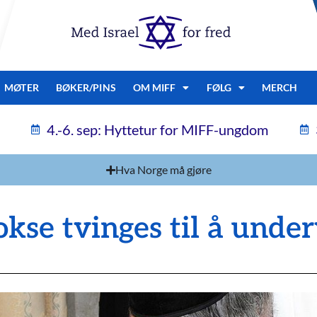
MØTER
BØKER/PINS
OM MIFF
FØLG
MERCH
4.-6. sep: Hyttetur for MIFF-ungdom
Hva Norge må gjøre
kse tvinges til å under