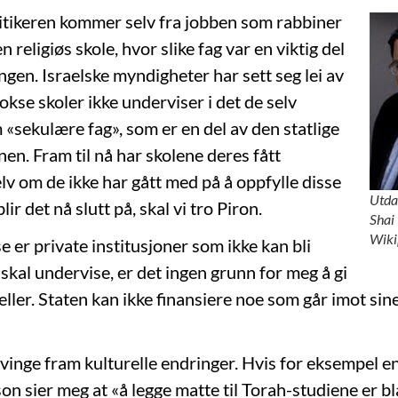
itikeren kommer selv fra jobben som rabbiner
n religiøs skole, hvor slike fag var en viktig del
gen. Israelske myndigheter har sett seg lei av
okse skoler ikke underviser i det de selv
 «sekulære fag», som er en del av den statlige
nen. Fram til nå har skolene deres fått
elv om de ikke har gått med på å oppfylle disse
Utda
ir det nå slutt på, skal vi tro Piron.
Shai 
Wiki
e er private institusjoner som ikke kan bli
 skal undervise, er det ingen grunn for meg å gi
ler. Staten kan ikke finansiere noe som går imot sine
tvinge fram kulturelle endringer. Hvis for eksempel en
n sier meg at «å legge matte til Torah-studiene er bla