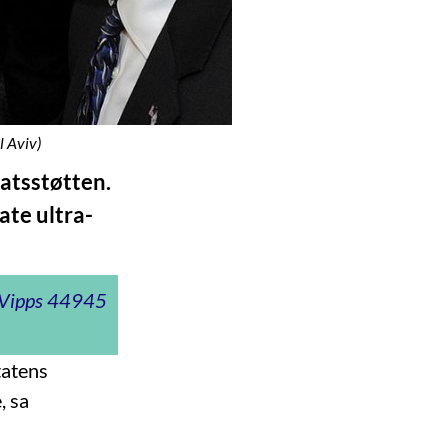
l Aviv)
tatsstøtten.
ate ultra-
t Vipps 44945
tatens
, sa