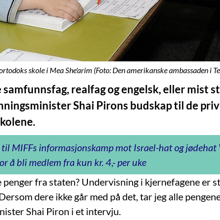
ortodoks skole i Mea She'arim (Foto: Den amerikanske ambassaden i Te
samfunnsfag, realfag og engelsk, eller mist s
nningsminister Shai Pirons budskap til de priv
kolene.
 til MIFFs informasjonskamp mot Israel-hat og jødeha
or å bli medlem fra kun kr. 4,- per uke
 penger fra staten? Undervisning i kjernefagene er s
Dersom dere ikke går med på det, tar jeg alle pengene
ster Shai Piron i et intervju.