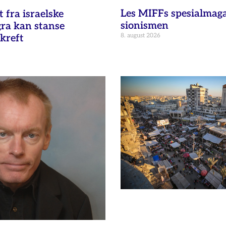
Les MIFFs spesialmag
fra israelske
sionismen
gra kan stanse
8. august 2026
kreft