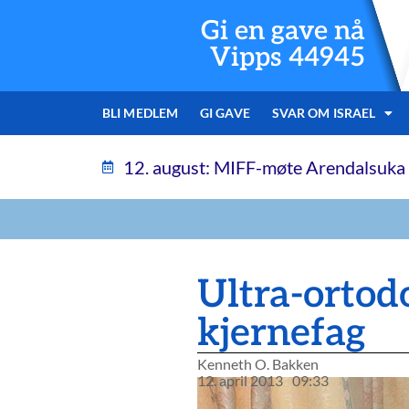
Gi en gave nå
Vipps 44945
BLI MEDLEM
GI GAVE
SVAR OM ISRAEL
12. august: MIFF-møte Arendalsuka
Ultra-ortodo
kjernefag
Kenneth O. Bakken
12. april 2013
09:33