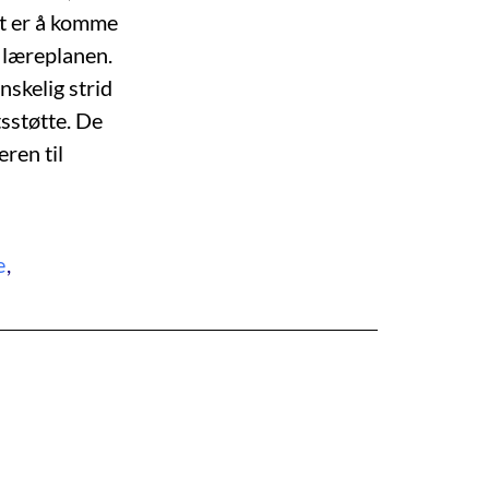
et er å komme
i læreplanen.
nskelig strid
tsstøtte. De
eren til
e
,