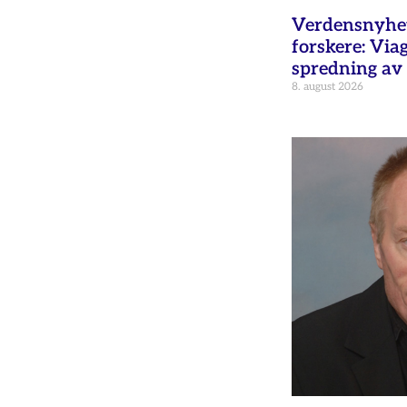
Verdensnyhet 
forskere: Via
spredning av 
8. august 2026