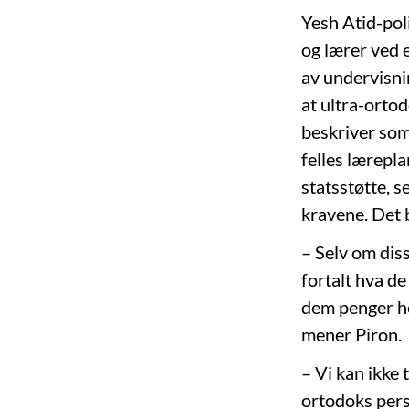
Yesh Atid-pol
og lærer ved e
av undervisnin
at ultra-ortod
beskriver som
felles lærepla
statsstøtte, s
kravene. Det bl
– Selv om diss
fortalt hva de
dem penger hel
mener Piron.
– Vi kan ikke 
ortodoks perso