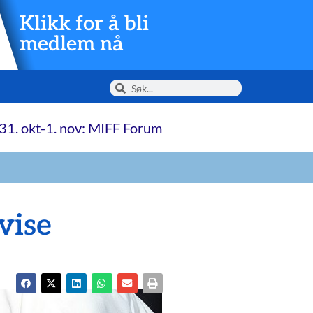
Klikk for å bli
medlem nå
31. okt-1. nov: MIFF Forum
vise