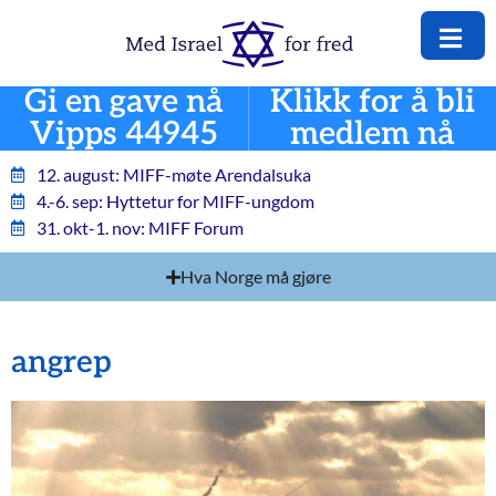
Gi en gave nå
Klikk for å bli
Vipps 44945
medlem nå
12. august: MIFF-møte Arendalsuka
4.-6. sep: Hyttetur for MIFF-ungdom
31. okt-1. nov: MIFF Forum
Hva Norge må gjøre
angrep