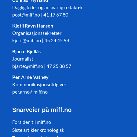
Daglig leder og ansvarlig redaktør
post@miff.no | 41 17 67 80
Kjetil Ravn Hansen
Organisasjonssekretær
kjetil@miff.no | 45 24 45 98
Bjarte Bjellås
Journalist
bjarte@miff.no | 47 25 88 57
Per Arne Vatnøy
Kommunikasjonsrådgiver
per.arne@miff.no
Snarveier på miff.no
Forsiden til miff.no
Siste artikler kronologisk