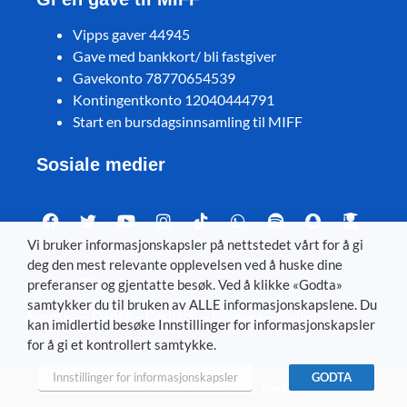
Vipps gaver 44945
Gave med bankkort/ bli fastgiver
Gavekonto 78770654539
Kontingentkonto 12040444791
Start en bursdagsinnsamling til MIFF
Sosiale medier
Vi bruker informasjonskapsler på nettstedet vårt for å gi
deg den mest relevante opplevelsen ved å huske dine
Visit MIFF in other languages
preferanser og gjentatte besøk. Ved å klikke «Godta»
samtykker du til bruken av ALLE informasjonskapslene. Du
Svenska
–
Dansk
–
Deutsch
–
Íslenska
–
English
kan imidlertid besøke Innstillinger for informasjonskapsler
for å gi et kontrollert samtykke.
Innstillinger for informasjonskapsler
GODTA
© 2026 Med Israel for fred