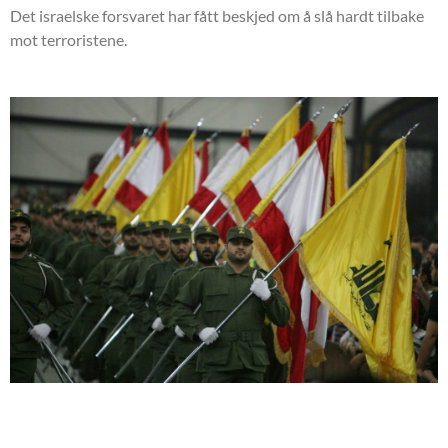
Det israelske forsvaret har fått beskjed om å slå hardt tilbake
mot terroristene.