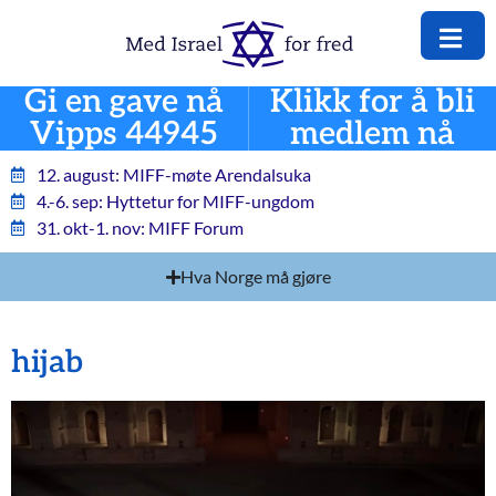
Gi en gave nå
Klikk for å bli
Vipps 44945
medlem nå
12. august: MIFF-møte Arendalsuka
4.-6. sep: Hyttetur for MIFF-ungdom
31. okt-1. nov: MIFF Forum
Hva Norge må gjøre
hijab