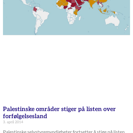
Palestinske områder stiger på listen over
forfølgelsesland
3. april 2014
Palestinske selvstyremyndigheter fortsetter å stige på listen