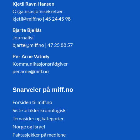
Kjetil Ravn Hansen
Organisasjonssekretær
kjetil@miff.no | 45 24 45 98
Bjarte Bjellås
Journalist
bjarte@miff.no | 47 25 88 57
Per Arne Vatnøy
Kommunikasjonsrådgiver
per.arne@miff.no
Snarveier på miff.no
Forsiden til miff.no
Siste artikler kronologisk
Temasider og kategorier
Norge og Israel
Faktasjekker på mediene