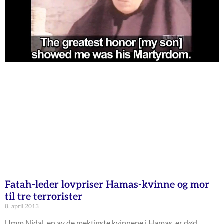
Fatah-leder lovpriser Hamas-kvinne og mor
til tre terrorister
8. april 2013
Umm Nidal, en av de mektigste kvinnene i Hamas, er død.