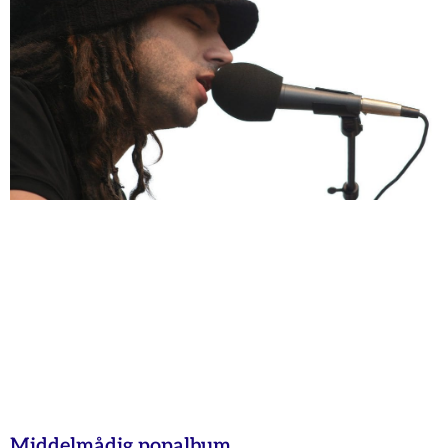
Middelmådig popalbum