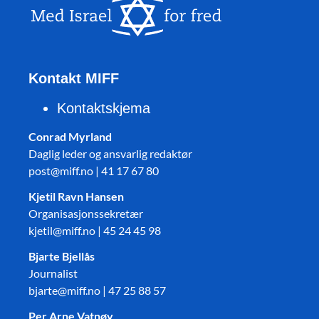
Kontakt MIFF
Kontaktskjema
Conrad Myrland
Daglig leder og ansvarlig redaktør
post@miff.no | 41 17 67 80
Kjetil Ravn Hansen
Organisasjonssekretær
kjetil@miff.no | 45 24 45 98
Bjarte Bjellås
Journalist
bjarte@miff.no | 47 25 88 57
Per Arne Vatnøy