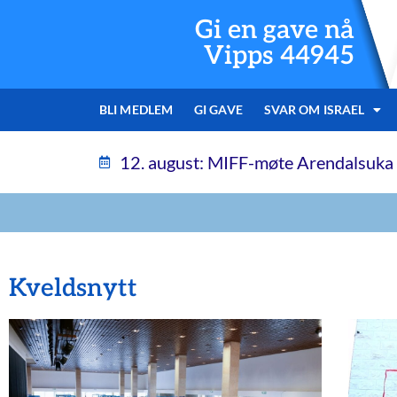
Gi en gave nå
Vipps 44945
BLI MEDLEM
GI GAVE
SVAR OM ISRAEL
12. august: MIFF-møte Arendalsuka
Kveldsnytt