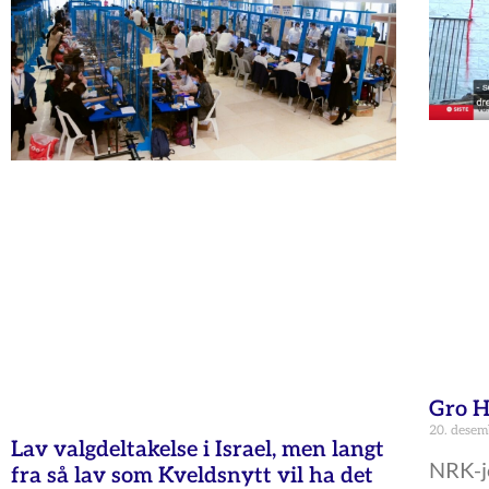
Gro H
20. desem
Lav valgdeltakelse i Israel, men langt
NRK-jo
fra så lav som Kveldsnytt vil ha det