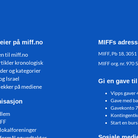
eier på miff.no
MIFFs adress
MIFF, Pb 18, 3051
n til miff.no
rtikler kronologisk
MIFF org. nr. 970 
der og kategorier
og Israel
Gi en gave ti
jekker på mediene
Vipps gaver
Gave med ban
isasjon
Gavekonto 
dlem
Kontingent
FF
Start en bur
lokalforeninger
Sosiale medi
formål og vedtekter