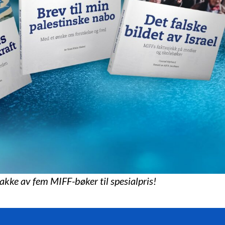
pakke av fem MIFF-bøker til spesialpris!