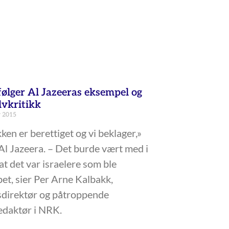
ølger Al Jazeeras eksempel og
lvkritikk
r 2015
kken er berettiget og vi beklager,»
Al Jazeera. – Det burde vært med i
at det var israelere som ble
et, sier Per Arne Kalbakk,
sdirektør og påtroppende
edaktør i NRK.