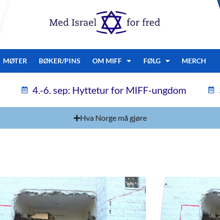
MØTER
BØKER/PINS
OM MIFF
FØLG
MERCH
4.-6. sep: Hyttetur for MIFF-ungdom
Hva Norge må gjøre