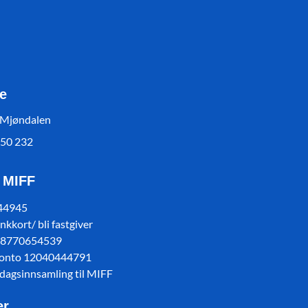
e
 Mjøndalen
550 232
l MIFF
 44945
kkort/ bli fastgiver
78770654539
konto 12040444791
sdagsinnsamling til MIFF
er